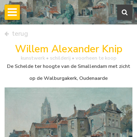
terug
Willem Alexander Knip
kunstwerk •
schilderij
• voorheen te koop
De Schelde ter hoogte van de Smallendam met zicht
op de Walburgakerk, Oudenaarde