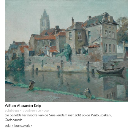
Willem Alexander Knip
schilderij
• voorheen te koop
De Schelde ter hoogte van de Smallendam met zicht op de Walburgakerk,
Oudenaarde
bekijk kunstwerk