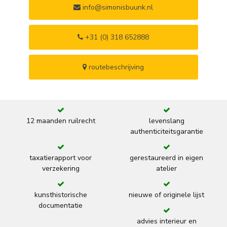
info@simonisbuunk.nl
+31 (0) 318 652888
routebeschrijving
12 maanden ruilrecht
levenslang
authenticiteitsgarantie
taxatierapport voor
gerestaureerd in eigen
verzekering
atelier
kunsthistorische
nieuwe of originele lijst
documentatie
advies interieur en