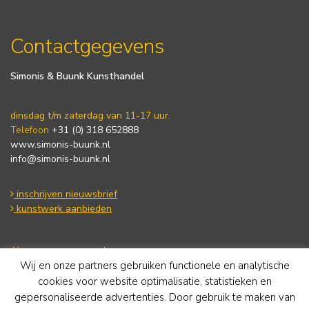
Contactgegevens
Simonis & Buunk Kunsthandel
dinsdag t/m zaterdag van 11-17 uur.
Telefoon
+31 (0) 318 652888
www.simonis-buunk.nl
info@simonis-buunk.nl
inschrijven nieuwsbrief
kunstwerk aanbieden
Algemene voorwaarden
Wij en onze partners gebruiken functionele en analytische
Privacy statement
Cookie Policy
cookies voor website optimalisatie, statistieken en
Disclaimer
gepersonaliseerde advertenties. Door gebruik te maken van