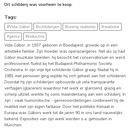
Dit schilderij was voorheen te koop.
Tags:
#Vida Gábor
#schilderijen
#overig realisme
#realisme
#genre
#industrie
Vida Gábor, in 1937 geboren in Boedapest, groeide op in een
artistieke familie. Zijn moeder was operazangeres. Net als zij had
Gábor muzikale talenten: hij bezocht het conservatorium en werd
professioneel fluitist bij het Budapest Philharmonic Society
Orchestra. In zijn vrije tijd schilderde Gábor graag. Nadat hij in
1981 met pensioen ging wijdde hij zich geheel aan het schilderen.
Doordat hij zijn schilderijen opbouwde uit vele transparante
verflagen (glaceren) waardoor het werk er glanzend, glazig en
scherp uitziet, werkte hij soms maandenlang aan een schilderij. In
zijn - vaak humoristische - genrevoorstellingen combineert hij de
realiteit met zijn eigen fantasie. Door het politieke klimaat in
Europa was Gábors werk tot de jaren 90 in ons land nauwelijks
bekend. Exposities van zijn werk werden o.a. gehouden in
München.