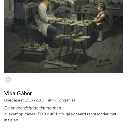
Vida Gábor
Boedapest 1937-2007 Telki (Hongarije)
De onvoorzichtige timmerman
olieverf op paneel
50,0
x
40,1
cm, gesigneerd rechtsonder met
initialen