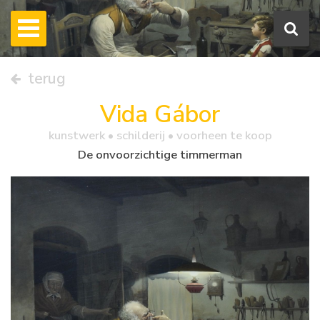
terug
Vida Gábor
kunstwerk •
schilderij
• voorheen te koop
De onvoorzichtige timmerman