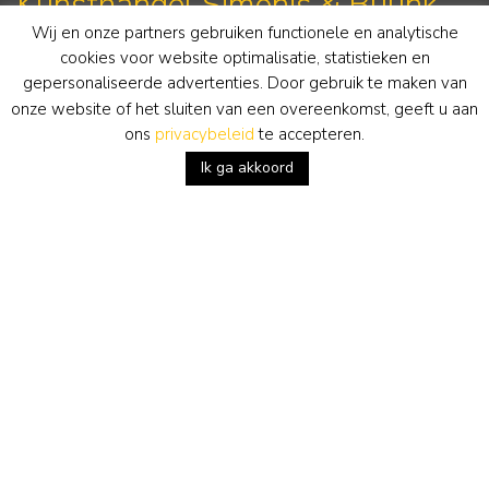
Kunsthandel Simonis & Buunk
Wij en onze partners gebruiken functionele en analytische
cookies voor website optimalisatie, statistieken en
De Salons van de 19e Eeuw
gepersonaliseerde advertenties. Door gebruik te maken van
Notaris Fischerstraat 30
onze website of het sluiten van een overeenkomst, geeft u aan
6711 BD Ede
ons
privacybeleid
te accepteren.
Nederland
Ik ga akkoord
Fischerhuis
Notaris Fischerstraat 27
6711 BB Ede
Nederland
Contactgegevens
Simonis & Buunk Kunsthandel
dinsdag t/m zaterdag van 11-17 uur.