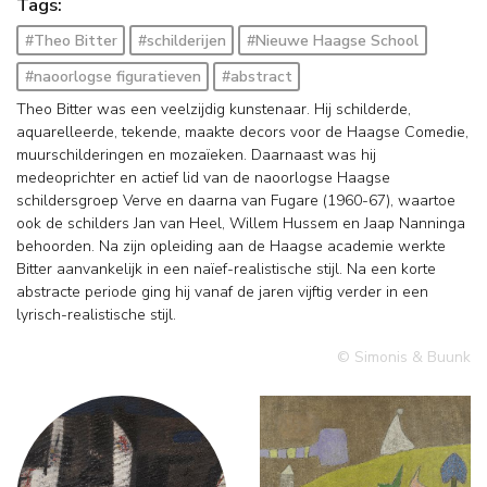
Tags:
#Theo Bitter
#schilderijen
#Nieuwe Haagse School
#naoorlogse figuratieven
#abstract
Theo Bitter was een veelzijdig kunstenaar. Hij schilderde,
aquarelleerde, tekende, maakte decors voor de Haagse Comedie,
muurschilderingen en mozaïeken. Daarnaast was hij
medeoprichter en actief lid van de naoorlogse Haagse
schildersgroep Verve en daarna van Fugare (1960-67), waartoe
ook de schilders Jan van Heel, Willem Hussem en Jaap Nanninga
behoorden. Na zijn opleiding aan de Haagse academie werkte
Bitter aanvankelijk in een naïef-realistische stijl. Na een korte
abstracte periode ging hij vanaf de jaren vijftig verder in een
lyrisch-realistische stijl.
© Simonis & Buunk