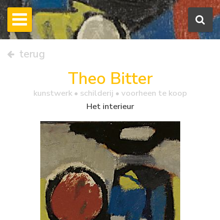
terug
Theo Bitter
kunstwerk •
schilderij
• voorheen te koop
Het interieur