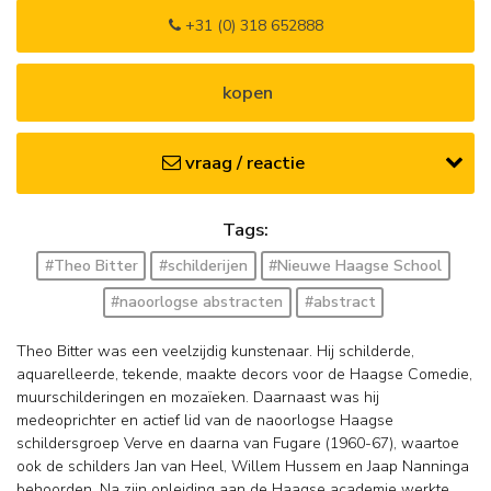
+31 (0) 318 652888
kopen
vraag / reactie
Tags:
#Theo Bitter
#schilderijen
#Nieuwe Haagse School
#naoorlogse abstracten
#abstract
Theo Bitter was een veelzijdig kunstenaar. Hij schilderde,
aquarelleerde, tekende, maakte decors voor de Haagse Comedie,
muurschilderingen en mozaïeken. Daarnaast was hij
medeoprichter en actief lid van de naoorlogse Haagse
schildersgroep Verve en daarna van Fugare (1960-67), waartoe
ook de schilders Jan van Heel, Willem Hussem en Jaap Nanninga
behoorden. Na zijn opleiding aan de Haagse academie werkte