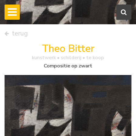
terug
Theo Bitter
kunstwerk •
schilderij
• te koop
Compositie op zwart