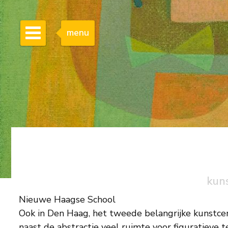
menu
kun
Nieuwe Haagse School
Ook in Den Haag, het tweede belangrijke kunstcent
naast de abstractie veel ruimte voor figuratieve 