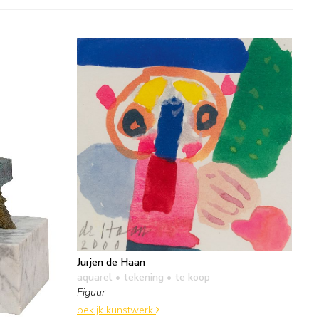
Jurjen de Haan
aquarel • tekening
• te koop
Figuur
bekijk kunstwerk