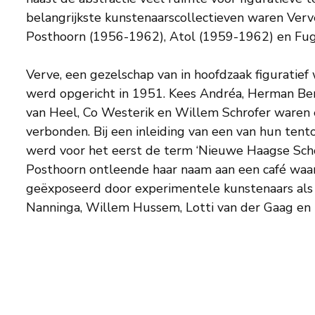
belangrijkste kunstenaarscollectieven waren Ver
Posthoorn (1956-1962), Atol (1959-1962) en Fu
Verve, een gezelschap van in hoofdzaak figuratie
schilders, onder wie Theo Bitter, Jan van Heel
werd opgericht in 1951. Kees Andréa, Herman Bers
van Heel, Co Westerik en Willem Schrofer waren 
verbonden. Bij een inleiding van een van hun tent
werd voor het eerst de term ‘Nieuwe Haagse Scho
Posthoorn ontleende haar naam aan een café waa
geëxposeerd door experimentele kunstenaars als 
Nanninga, Willem Hussem, Lotti van der Gaag en 