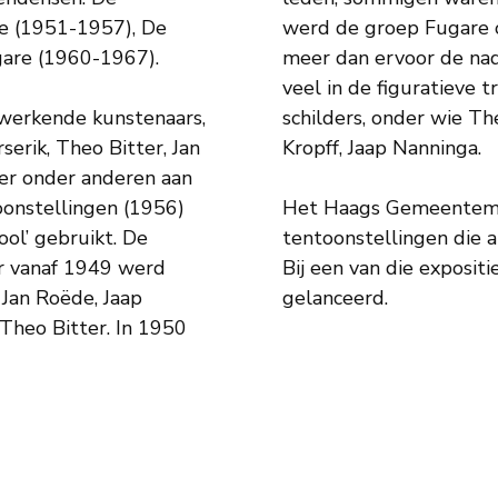
ve (1951-1957), De
werd de groep Fugare 
gare (1960-1967).
meer dan ervoor de nad
veel in de figuratieve t
f werkende kunstenaars,
, Willem Hussem, Joop
erik, Theo Bitter, Jan
Kropff, Jaap Nanninga.
er onder anderen aan
oonstellingen (1956)
Het Haags Gemeentemu
ol’ gebruikt. De
tentoonstellingen die 
r vanaf 1949 werd
Bij een van die exposi
Jan Roëde, Jaap
gelanceerd.
Theo Bitter. In 1950