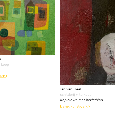
s
 koop
werk
Jan van Heel
schilderij
• te koop
Kop clown met herfstblad
bekijk kunstwerk