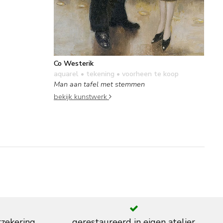
Co Westerik
aquarel • tekening
• voorheen te koop
Man aan tafel met stemmen
bekijk kunstwerk
rzekering
gerestaureerd in eigen atelier