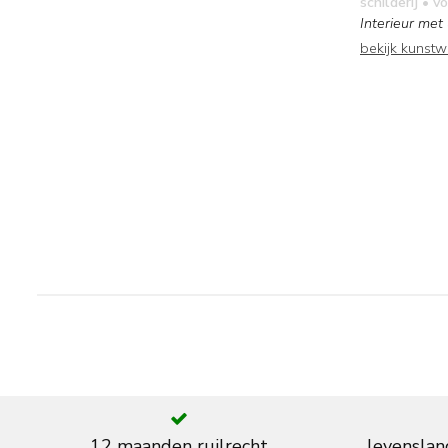
schilderij
• vo
Interieur met 
bekijk kunst
12 maanden ruilrecht
levenslan