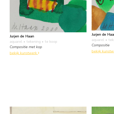
Jurjen de Ha
Jurjen de Haan
aquarel • te
aquarel • tekening
• te koop
Compositie
Compositie met kop
bekijk kunst
bekijk kunstwerk