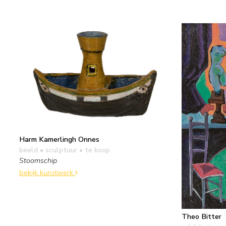
Harm Kamerlingh Onnes
beeld • sculptuur
• te koop
Stoomschip
bekijk kunstwerk
Theo Bitter