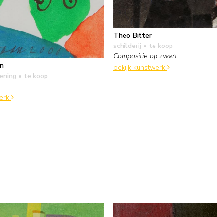
Theo Bitter
schilderij
• te koop
Compositie op zwart
an
bekijk kunstwerk
kening
• te koop
werk