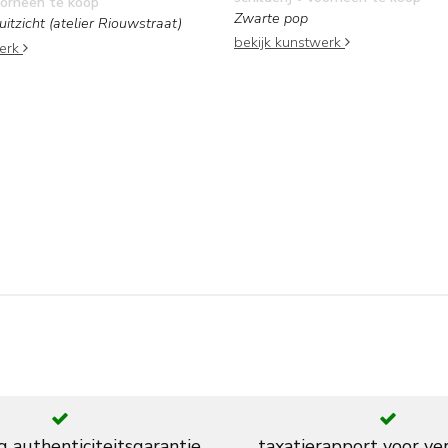
orheen te koop
Zwarte pop
uitzicht (atelier Riouwstraat)
bekijk kunstwerk
werk
g authenticiteitsgarantie
taxatierapport voor ve