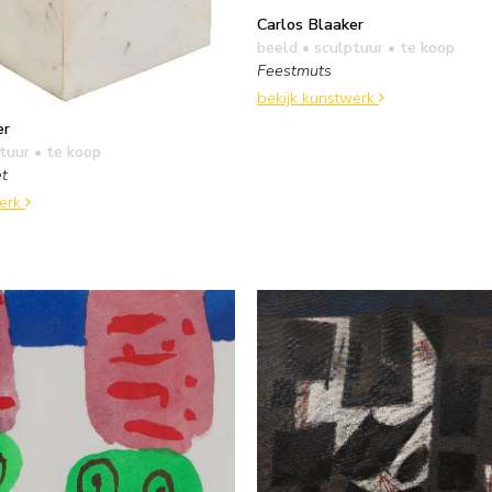
Carlos Blaaker
beeld • sculptuur
• te koop
Feestmuts
bekijk kunstwerk
er
tuur
• te koop
et
werk