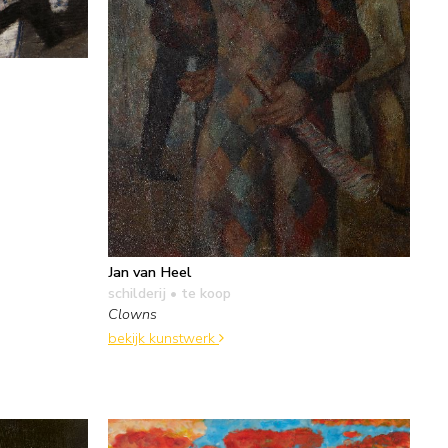
Jan van Heel
schilderij
• te koop
Clowns
bekijk kunstwerk