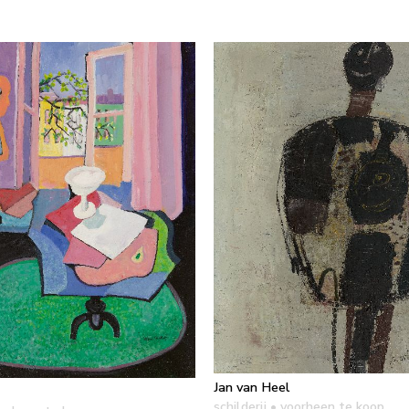
Jan van Heel
schilderij
• voorheen te koop