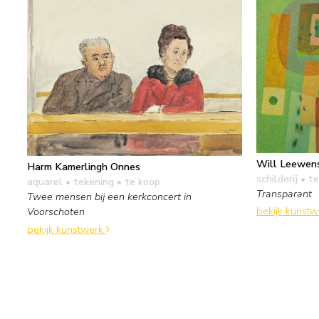
Will Leewen
Harm Kamerlingh Onnes
schilderij
• te
aquarel • tekening
• te koop
Transparant
Twee mensen bij een kerkconcert in
bekijk kunst
Voorschoten
bekijk kunstwerk