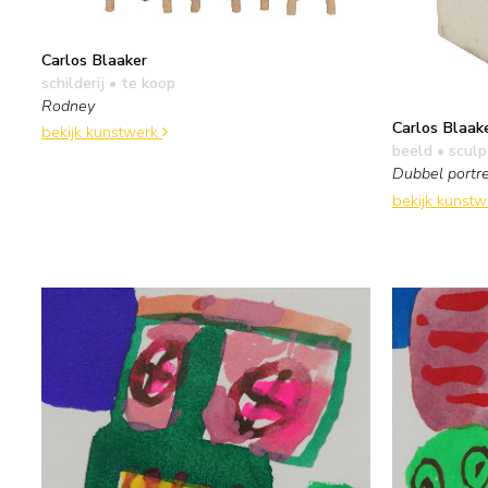
Carlos Blaaker
schilderij
• te koop
Rodney
Carlos Blaak
bekijk kunstwerk
beeld • sculp
Dubbel portr
bekijk kunst