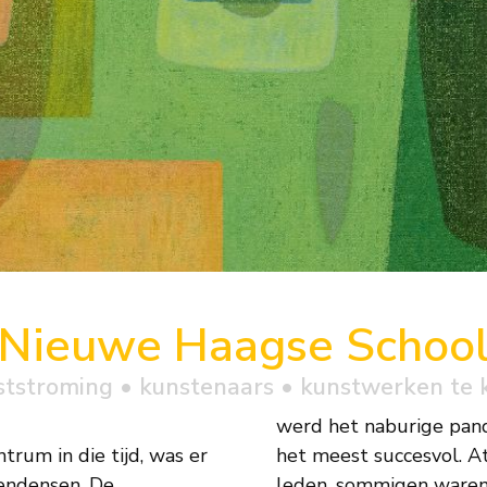
Nieuwe Haagse Schoo
ststroming • kunstenaars • kunstwerken te 
werd het naburige pand
rum in die tijd, was er
het meest succesvol. A
tendensen. De
leden, sommigen waren