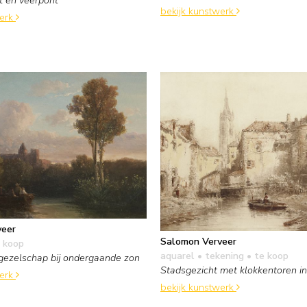
t en veerpont
bekijk kunstwerk
werk
veer
Salomon Verveer
 koop
aquarel • tekening
• te koop
gezelschap bij ondergaande zon
Stadsgezicht met klokkentoren in
werk
bekijk kunstwerk