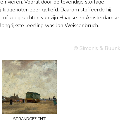
elangrijkste leerling was Jan Weissenbruch.
© Simonis & Buunk
strandgezicht