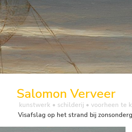
Salomon Verveer
kunstwerk •
schilderij
• voorheen te 
Visafslag op het strand bij zonsonder