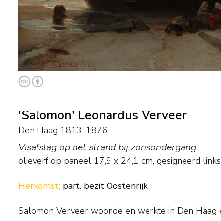
'Salomon' Leonardus Verveer
Den Haag 1813-1876
Visafslag op het strand bij zonsondergang
olieverf op paneel
17,9
x
24,1
cm, gesigneerd link
Herkomst:
part. bezit Oostenrijk.
Salomon Verveer woonde en werkte in Den Haag e
schilderde hij met een natuurlijker lichtval en zonder romanti