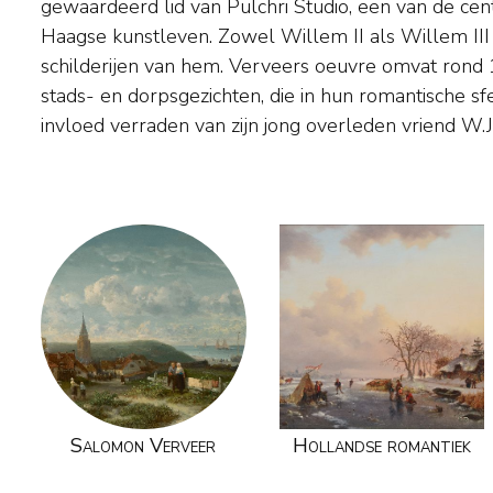
gewaardeerd lid van Pulchri Studio, een van de cen
als ruïnes en spiegelende rivieren. Vooral door d
Haagse kunstleven. Zowel Willem II als Willem III
waren zijn schilderijen bij tijdgenoten zeer gelief
schilderijen van hem. Verveers oeuvre omvat rond 
ook regelmatig de stads- of zeegezichten van zijn
stads- en dorpsgezichten, die in hun romantische sf
invloed verraden van zijn jong overleden vriend W.J.
Salomon Verveer
Hollandse romantiek