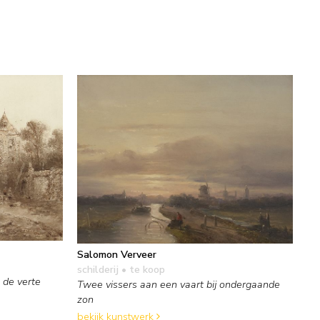
Salomon Verveer
schilderij
• te koop
 de verte
Twee vissers aan een vaart bij ondergaande
zon
bekijk kunstwerk