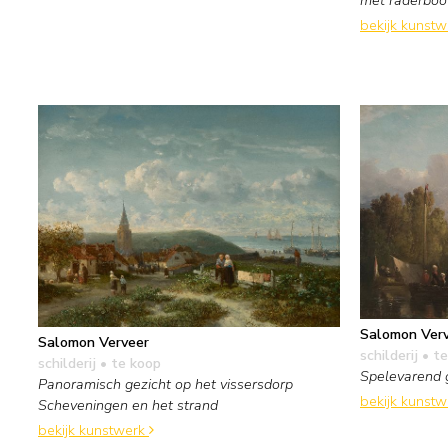
met raderboo
bekijk kunst
Salomon Ver
Salomon Verveer
schilderij
• te
schilderij
• te koop
Spelevarend 
Panoramisch gezicht op het vissersdorp
bekijk kunst
Scheveningen en het strand
bekijk kunstwerk