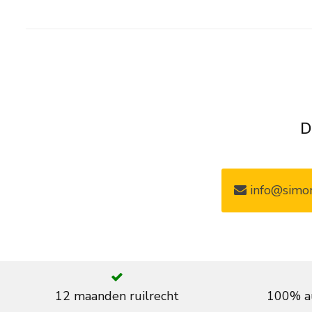
D
info@simon
12 maanden ruilrecht
100% au