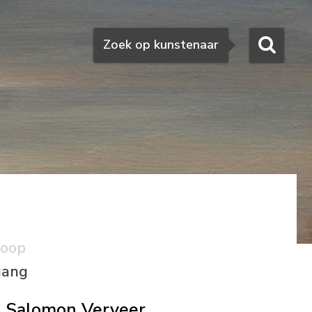
Zoeken
Zoek op kunstenaar
koop
gang
Salomon Verveer