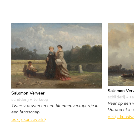
Salomon Ver
Salomon Verveer
schilderij
• te
schilderij
• te koop
Veer op een w
Twee vrouwen en een bloemenverkopertje in
Dordrecht in 
een landschap
bekijk kunst
bekijk kunstwerk