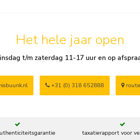
Het hele jaar open
insdag t/m zaterdag 11-17 uur en op afspra
isbuunk.nl
+31 (0) 318 652888
route
thenticiteitsgarantie
taxatierapport voor ve