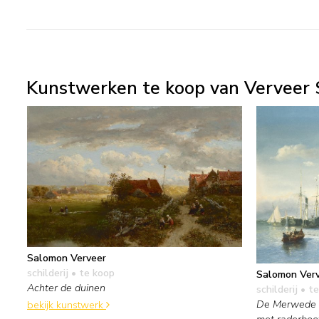
Kunstwerken te koop van Verveer S
Salomon Verveer
schilderij
• te koop
Salomon Ver
Achter de duinen
schilderij
• te
De Merwede v
bekijk kunstwerk