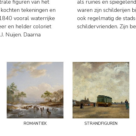
trale figuren van het
e levendige stoffage
 kochten tekeningen en
d. Daarom stoffeerde hij
1840 vooral waterrijke
 Haagse en Amsterdamse
eer en helder coloriet
schildervrienden. Zijn b
J. Nuijen. Daarna
romantiek
strandfiguren