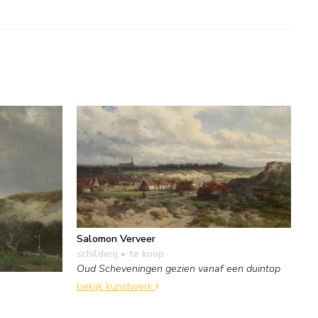
Salomon Verveer
schilderij
• te koop
Oud Scheveningen gezien vanaf een duintop
bekijk kunstwerk