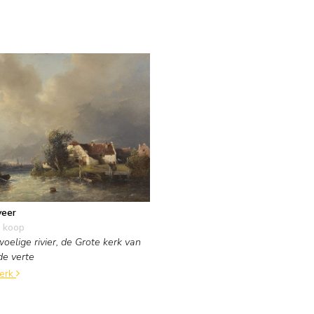
veer
 koop
oelige rivier, de Grote kerk van
de verte
werk