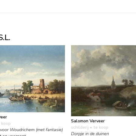
.L.
veer
Salomon Verveer
 koop
schilderij
• te koop
oor Woudrichem (met fantasie)
Dorpje in de duinen