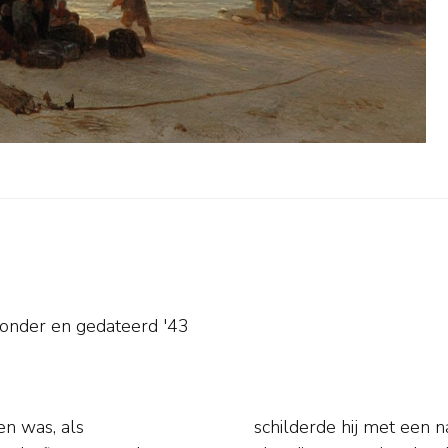
sonder en
gedateerd '43
n was, als
sche motieven