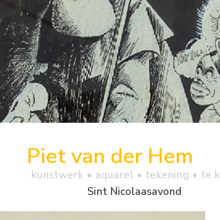
Piet van der Hem
kunstwerk •
aquarel
• tekening • te 
Sint Nicolaasavond