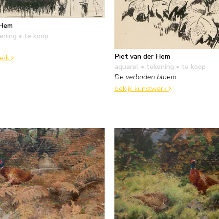
 Hem
kening
• te koop
Piet van der Hem
werk
aquarel • tekening
• te koop
De verboden bloem
bekijk kunstwerk