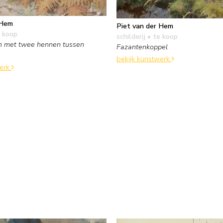
 Hem
Piet van der Hem
 koop
schilderij
• te koop
n met twee hennen tussen
Fazantenkoppel
bekijk kunstwerk
werk