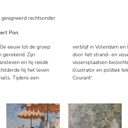
 gesigneerd rechtsonder
dert Pon.
20e eeuw tot de groep
werd hij geïnspireerd
 gerekend. Zijn
oeristen die deze
nsleven en hij reisde
hij ook werkzaam als
hilderde hij het leven
 Post' en 'De Haagsche
halls. Tijdens een
Courant'.