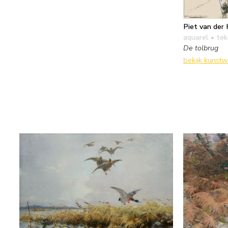
Piet van der
aquarel • te
De tolbrug
bekijk kunst