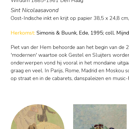
Wirdum 1885-1961 Den Haag
Sint Nicolaasavond
Oost-Indische inkt en krijt op papier
38,5
x
24,8
cm,
Herkomst:
Simonis & Buunk, Ede, 1995; coll. Mijn
Piet van der Hem behoorde aan het begin van de 
verblijf in Volendam en Edam van 1917 tot 1919 
'modernen' waartoe ook Gestel en Sluijters worden
door het strand- en vissersleven en door de mondaine t
onderwerpen vond hij vooral in het mondaine uitgaa
vissersplaatsen bezochten. Naast schilder was 
graag en veel. In Parijs, Rome, Madrid en Moskou sc
illustrator en politiek tekenaar voor 'De Haagsche
op straat en in de cabarets, danspaleizen en music-