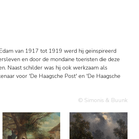
© Simonis & Buunk