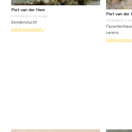
Piet van der Hem
Piet van der
schilderij
• te koop
schilderij
• te
Eendenvlucht
Fazantenhaa
bekijk kunstwerk
varens
bekijk kunst