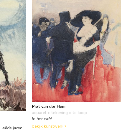
Piet van der Hem
aquarel • tekening
• te koop
In het café
bekijk kunstwerk
 wilde jaren'