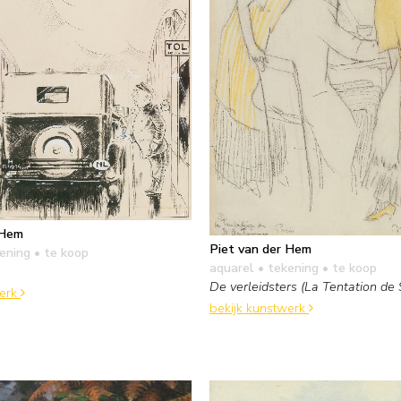
 Hem
Piet van der Hem
kening
• te koop
aquarel • tekening
• te koop
De verleidsters (La Tentation de 
werk
bekijk kunstwerk