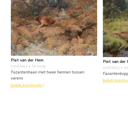
Piet van der Hem
Piet van der
schilderij
• te koop
schilderij
• te
Fazantenhaan met twee hennen tussen
Fazantenkop
varens
bekijk kunst
bekijk kunstwerk