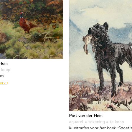
 Hem
 koop
pel
werk
Piet van der Hem
aquarel • tekening
• te koop
Illustraties voor het boek 'Snoet's