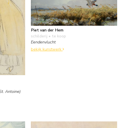
Piet van der Hem
schilderij
• te koop
Eendenvlucht
bekijk kunstwerk
St. Antoine)