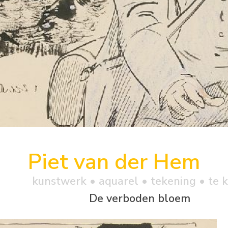
Piet van der Hem
kunstwerk •
aquarel
• tekening • te 
De verboden bloem