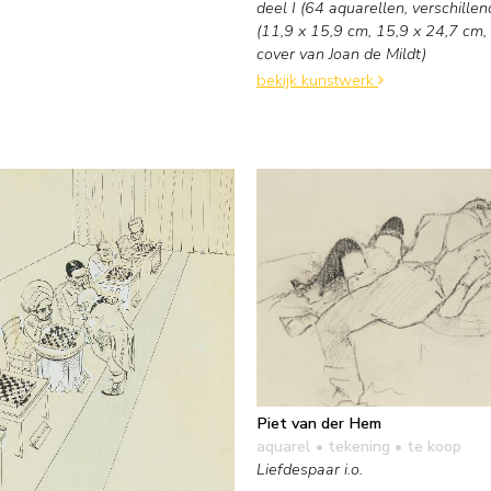
deel I (64 aquarellen, verschille
(11,9 x 15,9 cm, 15,9 x 24,7 cm, 
cover van Joan de Mildt)
bekijk kunstwerk
Piet van der Hem
aquarel • tekening
• te koop
Liefdespaar i.o.