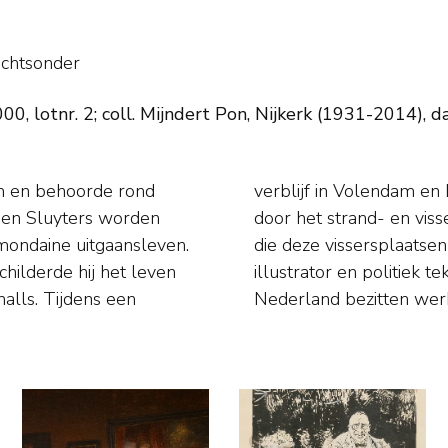
echtsonder
0, lotnr. 2; coll. Mijndert Pon, Nijkerk (1931-2014), d
m en behoorde rond
rd hij geïnspireerd
 en Sluyters worden
an mondaine toeristen
mondaine uitgaansleven.
ilder was hij ook als
childerde hij het leven
 belangrijke musea in
ens een
Nederland bezitten werk