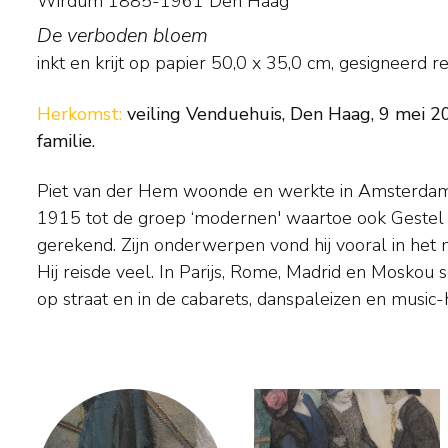
Wirdum 1885-1961 Den Haag
De verboden bloem
inkt en krijt op papier
50,0
x
35,0
cm, gesigneerd r
Herkomst:
veiling Venduehuis, Den Haag, 9 mei 200
familie.
Piet van der Hem woonde en werkte in Amsterda
verblijf in Volendam en Edam van 1917 tot 1919 we
1915 tot de groep ‘modernen' waartoe ook Gestel
door het strand- en vissersleven en door het leven v
gerekend. Zijn onderwerpen vond hij vooral in het 
die deze vissersplaatsen bezochten. Naast sch
Hij reisde veel. In Parijs, Rome, Madrid en Moskou s
illustrator en politiek tekenaar werkzaam. Vele
op straat en in de cabarets, danspaleizen en music-halls. Tijd