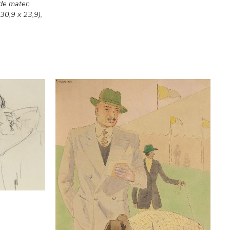
nde maten
30,9 x 23,9),