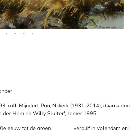
onder
; coll. Mijndert Pon, Nijkerk (1931-2014), daarna door 
an der Hem en Willy Sluiter', zomer 1995.
20e eeuw tot de groep
werd hij geïnspireerd