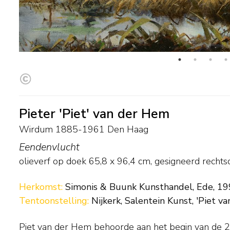
Pieter 'Piet' van der Hem
Wirdum 1885-1961 Den Haag
Eendenvlucht
olieverf op doek
65,8
x
96,4
cm, gesigneerd rechts
Herkomst:
Simonis & Buunk Kunsthandel, Ede, 1993
Tentoonstelling:
Nijkerk, Salentein Kunst, 'Piet v
Piet van der Hem behoorde aan het begin van de 
verblijf in Volendam en Edam van 1917 tot 1919 