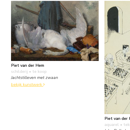
Piet van der Hem
schilderij
• te koop
Jachtstilleven met zwaan
bekijk kunstwerk
Piet van der
aquarel • te