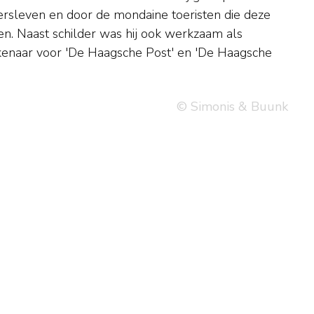
© Simonis & Buunk