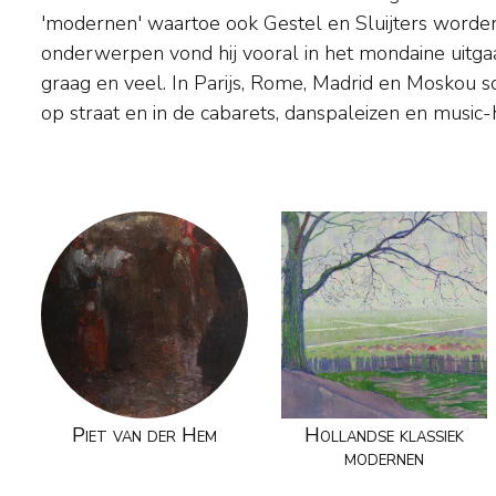
'modernen' waartoe ook Gestel en Sluijters worden
door het strand- en vissersleven en door de mondaine t
onderwerpen vond hij vooral in het mondaine uitgaa
vissersplaatsen bezochten. Naast schilder was 
graag en veel. In Parijs, Rome, Madrid en Moskou sc
illustrator en politiek tekenaar voor 'De Haagsche
op straat en in de cabarets, danspaleizen en music-
Piet van der Hem
Hollandse klassiek
modernen