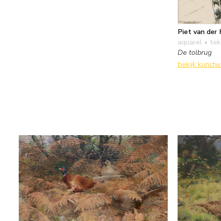
Piet van der
aquarel • te
De tolbrug
bekijk kunst