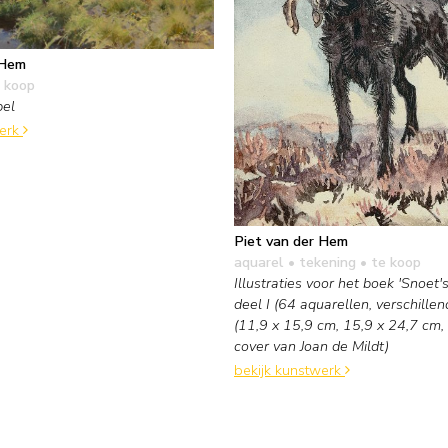
 Hem
 koop
pel
werk
Piet van der Hem
aquarel • tekening
• te koop
Illustraties voor het boek 'Snoet's
deel I (64 aquarellen, verschille
(11,9 x 15,9 cm, 15,9 x 24,7 cm, 
cover van Joan de Mildt)
bekijk kunstwerk