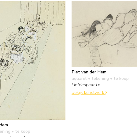
Piet van der Hem
aquarel • tekening
• te koop
Liefdespaar i.o.
bekijk kunstwerk
 Hem
kening
• te koop