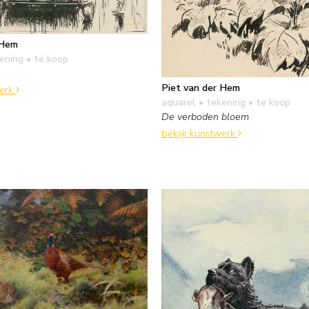
 Hem
kening
• te koop
Piet van der Hem
werk
aquarel • tekening
• te koop
De verboden bloem
bekijk kunstwerk