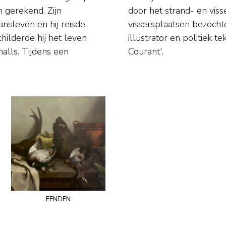
 gerekend. Zijn
oeristen die deze
nsleven en hij reisde
hij ook werkzaam als
hilderde hij het leven
 Post' en 'De Haagsche
halls. Tijdens een
Courant'.
eenden