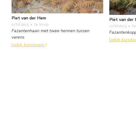
Piet van der Hem
Piet van der
schilderij
• te koop
schilderij
• te
Fazantenhaan met twee hennen tussen
Fazantenkop
varens
bekijk kunst
bekijk kunstwerk