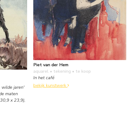
Piet van der Hem
aquarel • tekening
• te koop
In het café
bekijk kunstwerk
 wilde jaren'
nde maten
30,9 x 23,9),