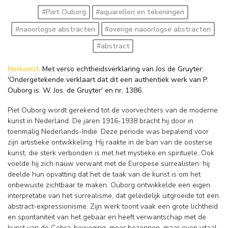
#Piet Ouborg
#aquarellen en tekeningen
#naoorlogse abstracten
#overige naoorlogse abstracten
#abstract
Herkomst:
Met verso echtheidsverklaring van Jos de Gruyter:
'Ondergetekende verklaart dat dit een authentiek werk van P.
Ouborg is. W. Jos. de Gruyter' en nr. 1386.
Piet Ouborg wordt gerekend tot de voorvechters van de moderne
kunst in Nederland. De jaren 1916-1938 bracht hij door in
toenmalig Nederlands-Indië. Deze periode was bepalend voor
zijn artistieke ontwikkeling. Hij raakte in de ban van de oosterse
kunst, die sterk verbonden is met het mystieke en spirituele. Ook
voelde hij zich nauw verwant met de Europese surrealisten: hij
deelde hun opvatting dat het de taak van de kunst is om het
onbewuste zichtbaar te maken. Ouborg ontwikkelde een eigen
interpretatie van het surrealisme, dat geleidelijk uitgroeide tot een
abstract-expressionisme. Zijn werk toont vaak een grote lichtheid
en spontaniteit van het gebaar en heeft verwantschap met de
kunst van de Cobra-beweging, meer bezonnen, maar even vitaal.