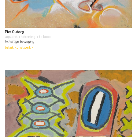
Piet Ouborg
aquarel • tekening
• te koop
In heftige beweging
bekijk kunstwerk