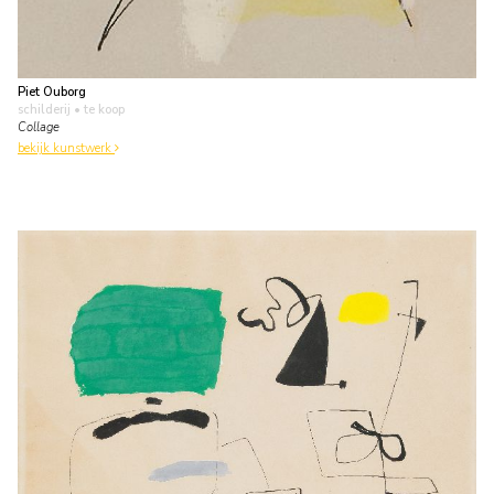
Piet Ouborg
schilderij
• te koop
Collage
bekijk kunstwerk