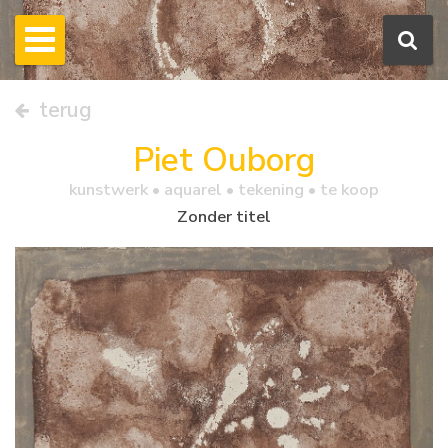
terug
Piet Ouborg
kunstwerk •
aquarel
• tekening • te koop
Zonder titel