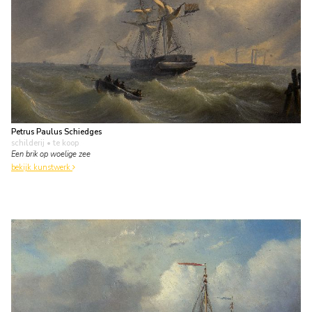
Petrus Paulus Schiedges
schilderij
• te koop
Een brik op woelige zee
bekijk kunstwerk