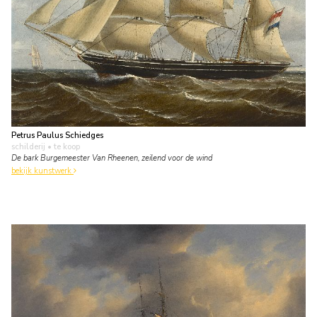
Petrus Paulus Schiedges
schilderij
• te koop
De bark Burgemeester Van Rheenen, zeilend voor de wind
bekijk kunstwerk