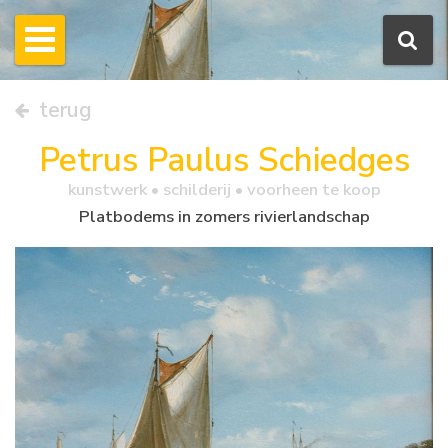
terug
Petrus Paulus Schiedges
kunstwerk •
schilderij
• voorheen te koop
Platbodems in zomers rivierlandschap