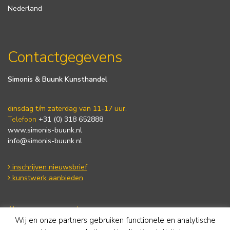
Nederland
Contactgegevens
Simonis & Buunk Kunsthandel
dinsdag t/m zaterdag van 11-17 uur.
Telefoon
+31 (0) 318 652888
www.simonis-buunk.nl
info@simonis-buunk.nl
inschrijven nieuwsbrief
kunstwerk aanbieden
Algemene voorwaarden
Wij en onze partners gebruiken functionele en analytische
Privacy statement