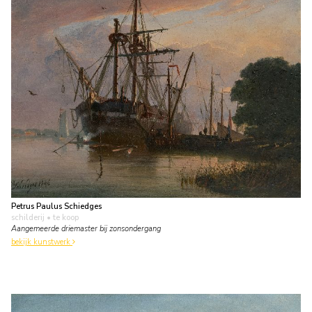
Petrus Paulus Schiedges
schilderij
• te koop
Aangemeerde driemaster bij zonsondergang
bekijk kunstwerk