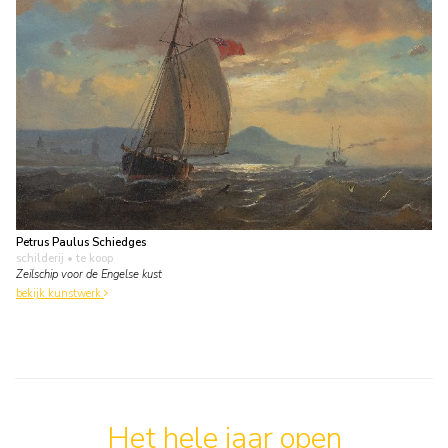
Petrus Paulus Schiedges
schilderij
• te koop
Zeilschip voor de Engelse kust
bekijk kunstwerk
Het hele jaar open