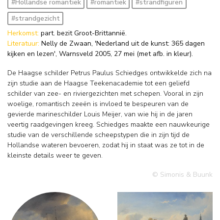
#Hollandse romantiek
#romantiek
#strandfiguren
#strandgezicht
Herkomst:
part. bezit Groot-Brittannië.
Literatuur:
Nelly de Zwaan, 'Nederland uit de kunst: 365 dagen
kijken en lezen', Warnsveld 2005, 27 mei (met afb. in kleur).
De Haagse schilder Petrus Paulus Schiedges ontwikkelde zich na
zijn studie aan de Haagse Teekenacademie tot een geliefd
schilder van zee- en riviergezichten met schepen. Vooral in zijn
woelige, romantisch zeeën is invloed te bespeuren van de
gevierde marineschilder Louis Meijer, van wie hij in de jaren
veertig raadgevingen kreeg. Schiedges maakte een nauwkeurige
studie van de verschillende scheepstypen die in zijn tijd de
Hollandse wateren bevoeren, zodat hij in staat was ze tot in de
kleinste details weer te geven.
© Simonis & Buunk