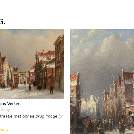
G.
dus Vertin
 koop
raatje met ophaalbrug (mogelijk
werk