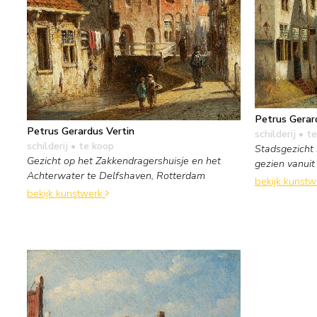
Petrus Gerar
Petrus Gerardus Vertin
schilderij
• te
schilderij
• te koop
Stadsgezicht
Gezicht op het Zakkendragershuisje en het
gezien vanui
Achterwater te Delfshaven, Rotterdam
bekijk kunst
bekijk kunstwerk