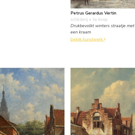
Petrus Gerardus Vertin
schilderij
• te koop
Drukbevolkt winters straatje met 
een kraam
bekijk kunstwerk