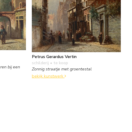
Petrus Gerardus Vertin
schilderij
• te koop
ren bij een
Zonnig straatje met groentestal
bekijk kunstwerk