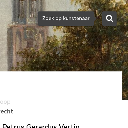
Zoeken
Zoek op kunstenaar
koop
recht
Petrus Gerardus Vertin