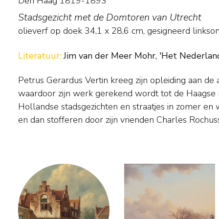
Den Haag 1819-1893
Stadsgezicht met de Domtoren van Utrecht
olieverf op doek
34,1
x
28,6
cm, gesigneerd linkso
Literatuur:
Jim van der Meer Mohr, 'Het Nederland
Petrus Gerardus Vertin kreeg zijn opleiding aan d
Hoppenbrouwers en S.L. Verveer. Soms is zijn w
waardoor zijn werk gerekend wordt tot de Haagse r
meestal koos Vertin voor fantasiebeelden. In
Hollandse stadsgezichten en straatjes in zomer en wi
besteedde hij veel aandacht aan de weerkaat
en dan stofferen door zijn vrienden Charles Rochusse