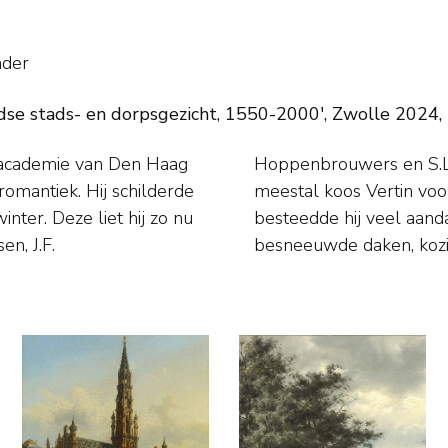
nder
se stads- en dorpsgezicht, 1550-2000', Zwolle 2024, pa
e academie van Den Haag
erk topografisch, maar
omantiek. Hij schilderde
 zijn wintergezichten
nter. Deze liet hij zo nu
sing van het licht op
n, J.F.
besneeuwde daken, kozi