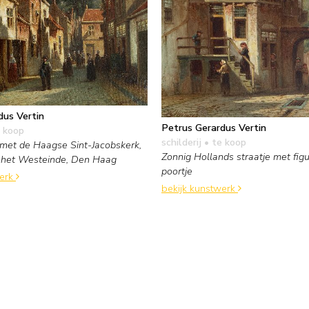
dus Vertin
Petrus Gerardus Vertin
 koop
schilderij
• te koop
 met de Haagse Sint-Jacobskerk,
Zonnig Hollands straatje met figu
t het Westeinde, Den Haag
poortje
werk
bekijk kunstwerk