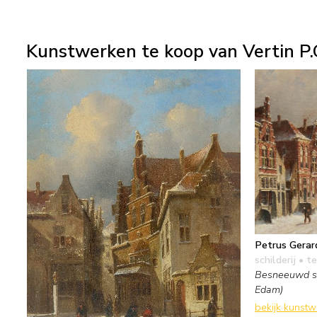
Kunstwerken te koop van Vertin P.
Petrus Gerar
schilderij
• te
Besneeuwd st
Edam)
bekijk kunst