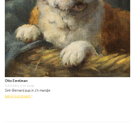
Otto Eerelman
schilderij
• te koop
Sint-Bernard pup in z'n mandje
bekijk kunstwerk