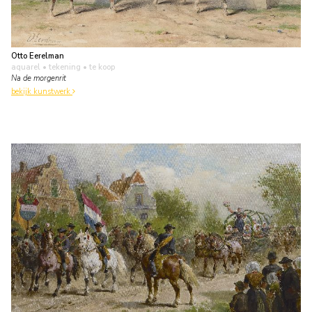
Otto Eerelman
aquarel • tekening
• te koop
Na de morgenrit
bekijk kunstwerk