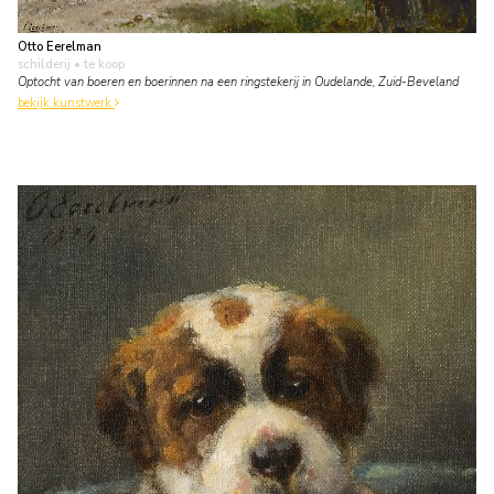
Otto Eerelman
schilderij
• te koop
Optocht van boeren en boerinnen na een ringstekerij in Oudelande, Zuid-Beveland
bekijk kunstwerk