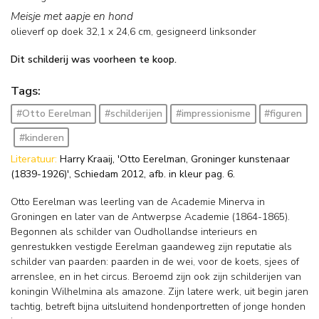
Meisje met aapje en hond
olieverf op doek
32,1
x
24,6
cm, gesigneerd linksonder
Dit schilderij was voorheen te koop.
Tags:
#Otto Eerelman
#schilderijen
#impressionisme
#figuren
#kinderen
Literatuur:
Harry Kraaij, 'Otto Eerelman, Groninger kunstenaar
(1839-1926)', Schiedam 2012, afb. in kleur pag. 6.
Otto Eerelman was leerling van de Academie Minerva in
Groningen en later van de Antwerpse Academie (1864-1865).
Begonnen als schilder van Oudhollandse interieurs en
genrestukken vestigde Eerelman gaandeweg zijn reputatie als
schilder van paarden: paarden in de wei, voor de koets, sjees of
arrenslee, en in het circus. Beroemd zijn ook zijn schilderijen van
koningin Wilhelmina als amazone. Zijn latere werk, uit begin jaren
tachtig, betreft bijna uitsluitend hondenportretten of jonge honden