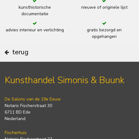
kunsthistorische
nieuwe of originele lijst
documentatie
advies interieur en verlichting
gratis bezorgd en
opgehangen
terug
Kunsthandel Simonis & Buunk
De Salons van de 19e Eeuw
Notaris Fischerstraat 30
6711 BD Ede
Nederland
Fischerhuis