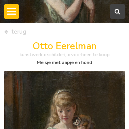
terug
Otto Eerelman
kunstwerk •
schilderij
• voorheen te koop
Meisje met aapje en hond