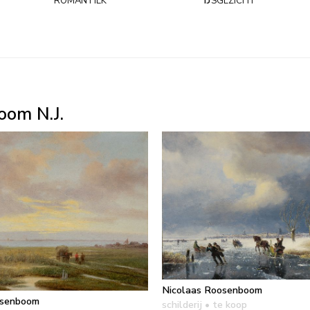
oom N.J.
Nicolaas Roosenboom
osenboom
schilderij
• te koop