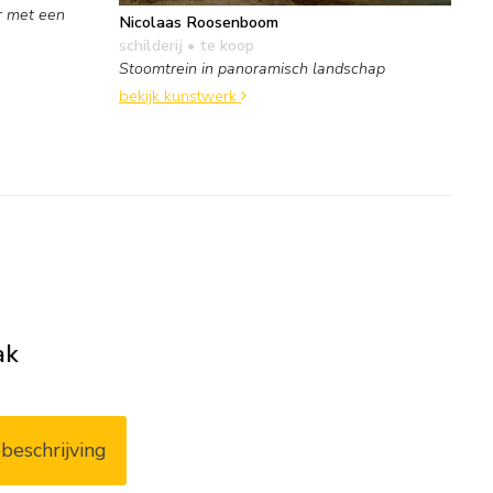
r met een
Nicolaas Roosenboom
schilderij
• te koop
Stoomtrein in panoramisch landschap
bekijk kunstwerk
ak
beschrijving