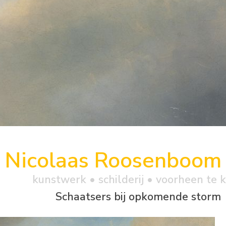
Nicolaas Roosenboom
kunstwerk •
schilderij
• voorheen te 
Schaatsers bij opkomende storm