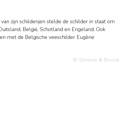
© Simonis & Buunk