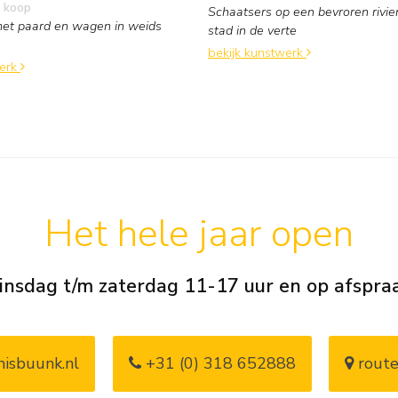
 koop
Schaatsers op een bevroren rivie
met paard en wagen in weids
stad in de verte
bekijk kunstwerk
werk
Het hele jaar open
insdag t/m zaterdag 11-17 uur en op afspra
isbuunk.nl
+31 (0) 318 652888
route