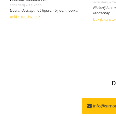
schilderij
• te
schilderij
• te koop
Rietsnijders 
Boslandschap met figuren bij een hooikar
landschap
bekijk kunstwerk
bekijk kunst
D
info@simon