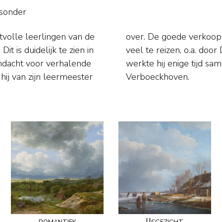
tsonder
volle leerlingen van de
 de schilder in staat om
t is duidelijk te zien in
otland en Engeland. Ook
andacht voor verhalende
e veeschilder Eugène
hij van zijn leermeester
Verboeckhoven.
romantiek
IJsgezicht