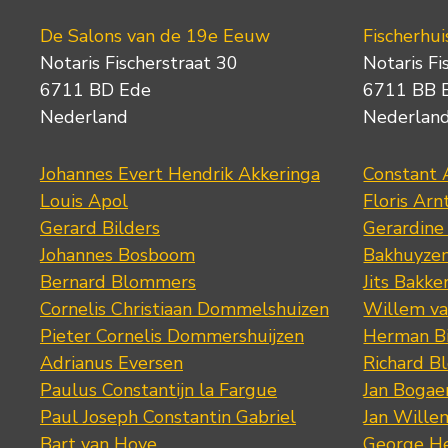
De Salons van de 19e Eeuw
Fischerhui
Notaris Fischerstraat 30
Notaris Fi
6711 BD Ede
6711 BB 
Nederland
Nederlan
Johannes Evert Hendrik Akkeringa
Constant 
Louis Apol
Floris Arn
Gerard Bilders
Gerardine
Johannes Bosboom
Bakhuyze
Bernard Blommers
Jits Bakke
Cornelis Christiaan Dommelshuizen
Willem va
Pieter Cornelis Dommershuijzen
Herman Bi
Adrianus Eversen
Richard B
Paulus Constantijn la Fargue
Jan Bogae
Paul Joseph Constantin Gabriel
Jan Wille
Bart van Hove
George He