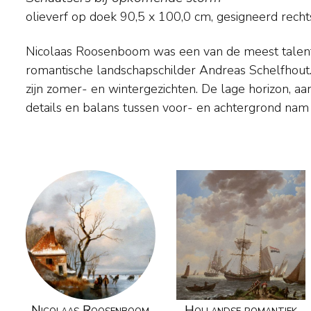
olieverf op doek
90,5
x
100,0
cm, gesigneerd rech
Nicolaas Roosenboom was een van de meest talent
over. De goede verkoop van zijn schilderijen stelde
romantische landschapschilder Andreas Schelfhout. Di
veel te reizen, o.a. door Duitsland, België, Sch
zijn zomer- en wintergezichten. De lage horizon, a
werkte hij enige tijd samen met de Belgisch
details en balans tussen voor- en achtergrond nam 
Nicolaas Roosenboom
Hollandse romantiek