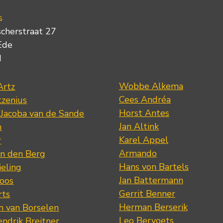
s
scherstraat 27
Ede
d
Wobbe Alkema
Artz
Cees Andréa
tzenius
Horst Antes
 Jacoba van de Sande
Jan Altink
n
Karel Appel
r
Armando
n den Berg
Hans von Bartels
eling
Jan Battermann
loos
Gerrit Benner
rts
Herman Berserik
m van Borselen
Leo Bervoets
ndrik Breitner