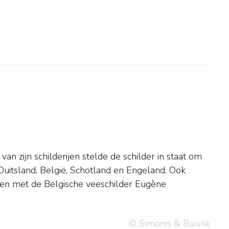
© Simonis & Buunk