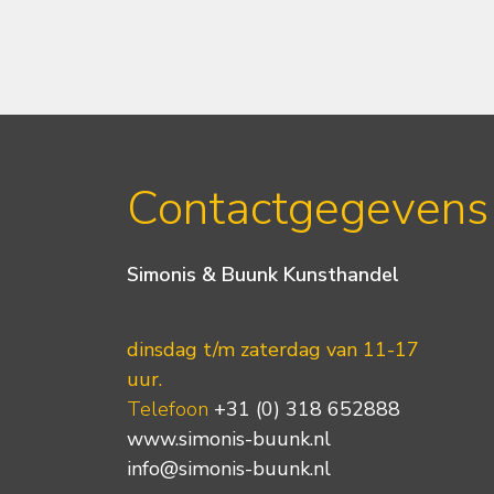
Contactgegevens
Simonis & Buunk Kunsthandel
dinsdag t/m zaterdag van 11-17
uur.
Telefoon
+31 (0) 318 652888
www.simonis-buunk.nl
info@simonis-buunk.nl