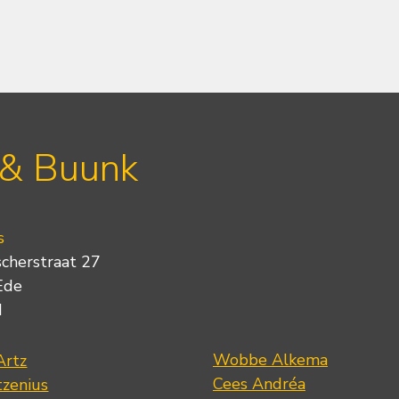
 & Buunk
s
scherstraat 27
Ede
d
Wobbe Alkema
Artz
Cees Andréa
tzenius