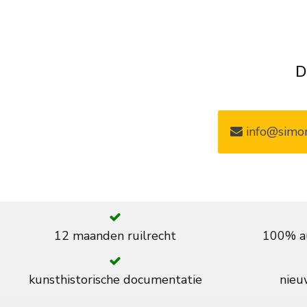
D
info@simon
12 maanden ruilrecht
100% au
kunsthistorische documentatie
nieuw