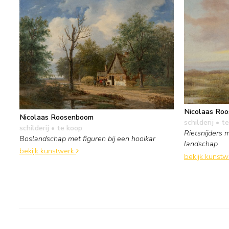
Nicolaas Ro
Nicolaas Roosenboom
schilderij
• te
schilderij
• te koop
Rietsnijders 
Boslandschap met figuren bij een hooikar
landschap
bekijk kunstwerk
bekijk kunst