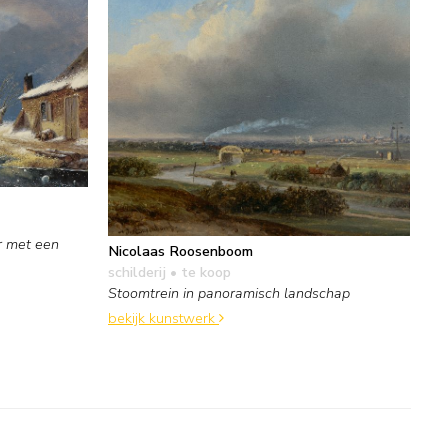
r met een
Nicolaas Roosenboom
schilderij
• te koop
Stoomtrein in panoramisch landschap
bekijk kunstwerk