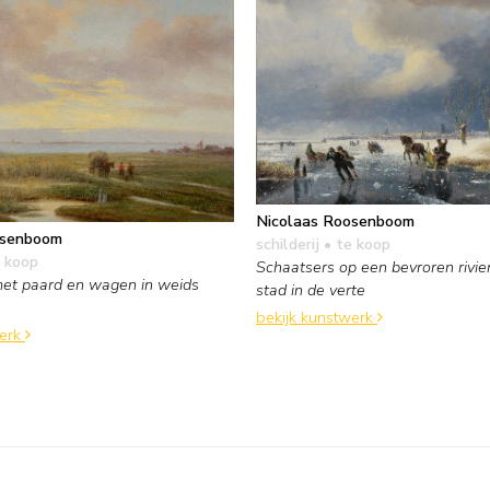
Nicolaas Roosenboom
osenboom
schilderij
• te koop
 koop
Schaatsers op een bevroren rivie
met paard en wagen in weids
stad in de verte
bekijk kunstwerk
werk