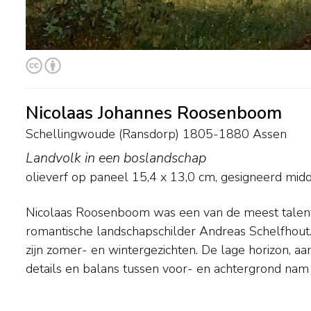
Nicolaas Johannes Roosenboom
Schellingwoude (Ransdorp) 1805-1880 Assen
Landvolk in een boslandschap
olieverf op paneel
15,4
x
13,0
cm, gesigneerd mid
Nicolaas Roosenboom was een van de meest talent
over. De goede verkoop van zijn schilderijen stelde
romantische landschapschilder Andreas Schelfhout. Di
veel te reizen, o.a. door Duitsland, België, Sch
zijn zomer- en wintergezichten. De lage horizon, a
werkte hij enige tijd samen met de Belgisch
details en balans tussen voor- en achtergrond nam 