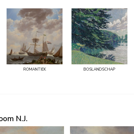
romantiek
boslandschap
oom N.J.