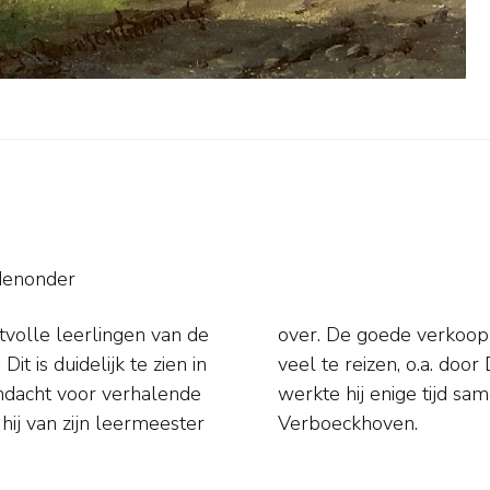
denonder
volle leerlingen van de
 de schilder in staat om
t is duidelijk te zien in
otland en Engeland. Ook
andacht voor verhalende
e veeschilder Eugène
hij van zijn leermeester
Verboeckhoven.