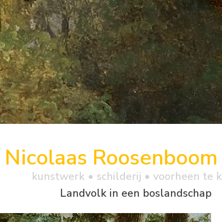
Nicolaas Roosenboom
kunstwerk •
schilderij
• voorheen te 
Landvolk in een boslandschap