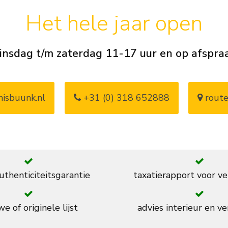
Het hele jaar open
insdag t/m zaterdag 11-17 uur en op afspra
isbuunk.nl
+31 (0) 318 652888
route
thenticiteitsgarantie
taxatierapport voor ve
e of originele lijst
advies interieur en ve