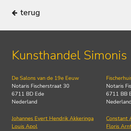
terug
Kunsthandel Simonis
De Salons van de 19e Eeuw
Fischerhui
Notaris Fischerstraat 30
Notaris Fi
6711 BD Ede
6711 BB 
Nederland
Nederlan
Johannes Evert Hendrik Akkeringa
Constant 
Louis Apol
Floris Arn