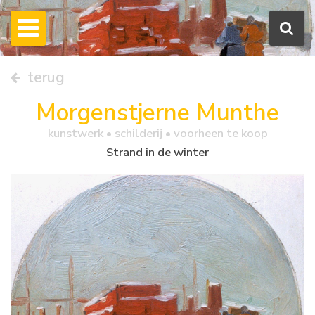
terug
Morgenstjerne Munthe
kunstwerk •
schilderij
• voorheen te koop
Strand in de winter