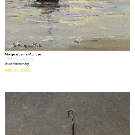
Morgenstjerne Munthe
schilderij
• te koop
Avondstemming
bekijk kunstwerk