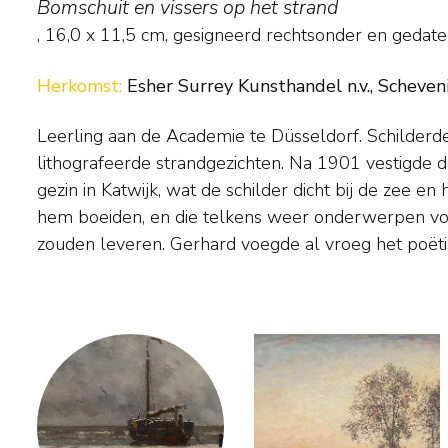
Bomschuit en vissers op het strand
,
16,0
x
11,5
cm, gesigneerd rechtsonder en
gedate
Herkomst:
Esher Surrey Kunsthandel n.v., Scheven
Leerling aan de Academie te Düsseldorf. Schilderd
'Morgenstjerne' (Noors voor morgenster) aan zijn naam t
lithografeerde strandgezichten. Na 1901 vestigde de
onder-scheiden van zijn oom en naamgenoot G
gezin in Katwijk, wat de schilder dicht bij de zee en 
Wilhelm Munthe, een bekende landschap-schilder. M
hem boeiden, en die telkens weer onderwerpen voor
zouden leveren. Gerhard voegde al vroeg het poëti