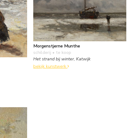
Morgenstjerne Munthe
schilderij
• te koop
Het strand bij winter, Katwijk
bekijk kunstwerk