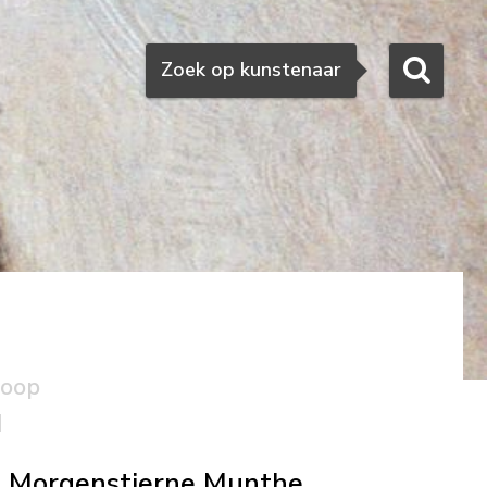
Zoeken
Zoek op kunstenaar
e
koop
d
Morgenstjerne Munthe