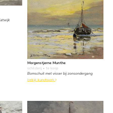
atwijk
Morgenstjerne Munthe
schilderij
• te koop
Bomschuit met visser bij zonsondergang
bekijk kunstwerk