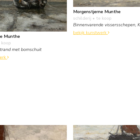
Morgenstjerne Munthe
schilderij
• te koop
Binnenvarende vissersschepen, K
bekijk kunstwerk
ne Munthe
 koop
trand met bomschuit
werk