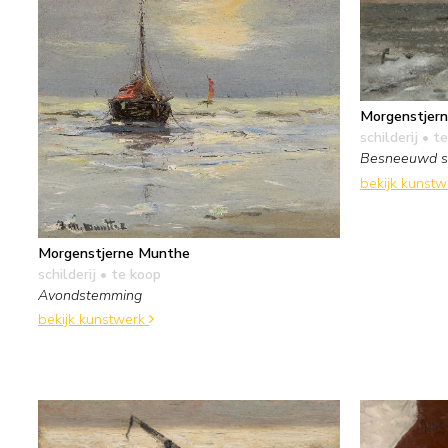
Morgenstjer
schilderij
• te
Besneeuwd s
bekijk kunst
Morgenstjerne Munthe
schilderij
• te koop
Avondstemming
bekijk kunstwerk