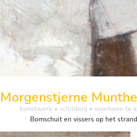
Morgenstjerne Munth
kunstwerk •
schilderij
• voorheen te 
Bomschuit en vissers op het stran