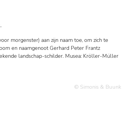
.
© Simonis & Buunk