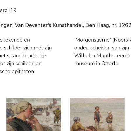
erd '19
ingen; Van Deventer's Kunsthandel, Den Haag, nr. 1262
e, tekende en
oe, om zich te
 schilder zich met zijn
erhard Peter Frantz
het strand bracht die
usea: Kröller-Müller
 zijn schilderijen
museum in Otterlo.
sche epitheton