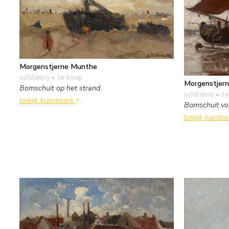
Morgenstjerne Munthe
schilderij
• te koop
Morgenstjer
Bomschuit op het strand
schilderij
• te
bekijk kunstwerk
Bomschuit vo
bekijk kunst