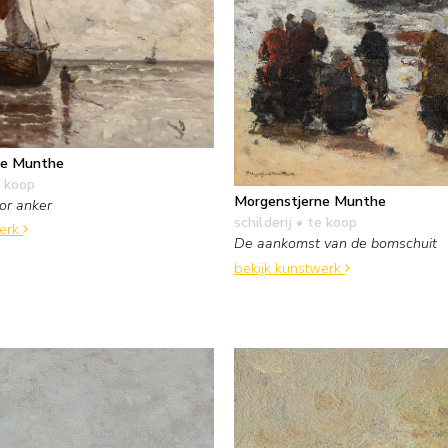
ne Munthe
 koop
Morgenstjerne Munthe
or anker
schilderij
• te koop
werk
De aankomst van de bomschuit
bekijk kunstwerk