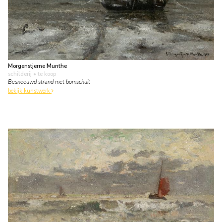
Morgenstjerne Munthe
schilderij
• te koop
Besneeuwd strand met bomschuit
bekijk kunstwerk