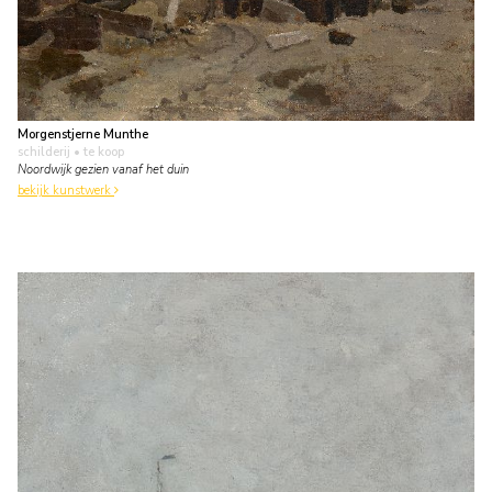
Morgenstjerne Munthe
schilderij
• te koop
Noordwijk gezien vanaf het duin
bekijk kunstwerk