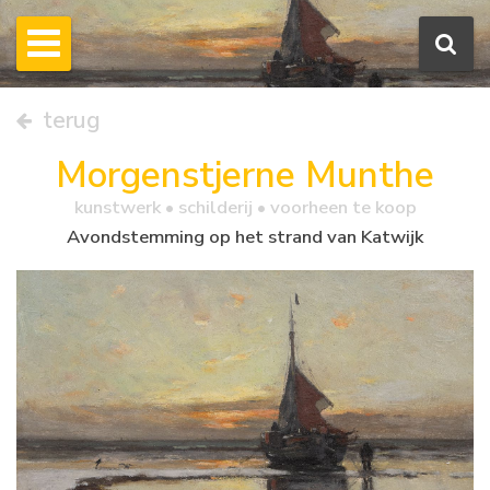
terug
Morgenstjerne Munthe
kunstwerk •
schilderij
• voorheen te koop
Avondstemming op het strand van Katwijk