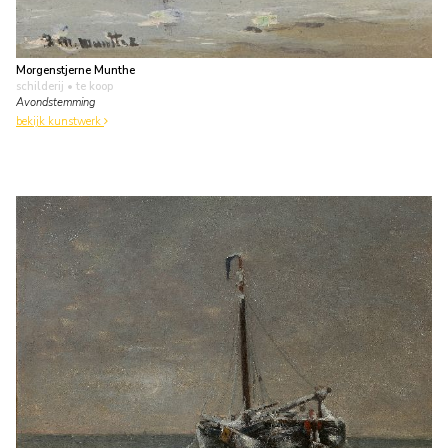
Morgenstjerne Munthe
schilderij
• te koop
Avondstemming
bekijk kunstwerk