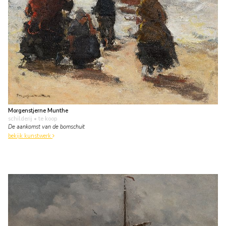
Morgenstjerne Munthe
schilderij
• te koop
De aankomst van de bomschuit
bekijk kunstwerk