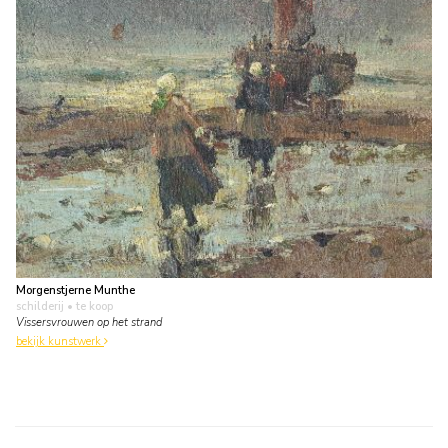
Morgenstjerne Munthe
schilderij
• te koop
Vissersvrouwen op het strand
bekijk kunstwerk