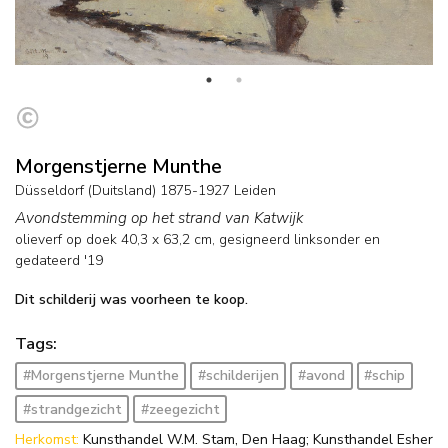
Morgenstjerne Munthe
Düsseldorf (Duitsland) 1875-1927 Leiden
Avondstemming op het strand van Katwijk
olieverf op doek
40,3
x
63,2
cm, gesigneerd linksonder en
gedateerd '19
Dit schilderij was voorheen te koop.
Tags:
#Morgenstjerne Munthe
#schilderijen
#avond
#schip
#strandgezicht
#zeegezicht
Herkomst:
Kunsthandel W.M. Stam, Den Haag; Kunsthandel Esher