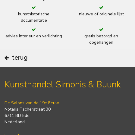
kunsthistorische
nieuwe of originele lijst
documentatie
advies interieur en verlichting
gratis bezorgd en
opgehangen
terug
Kunsthandel Simonis & Buunk
De Salons van de 19e Eeuw
Notaris Fischerstraat 30
6711 BD Ede
Nederland