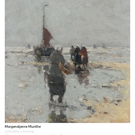
Morgenstjerne Munthe
schilderij
• te koop