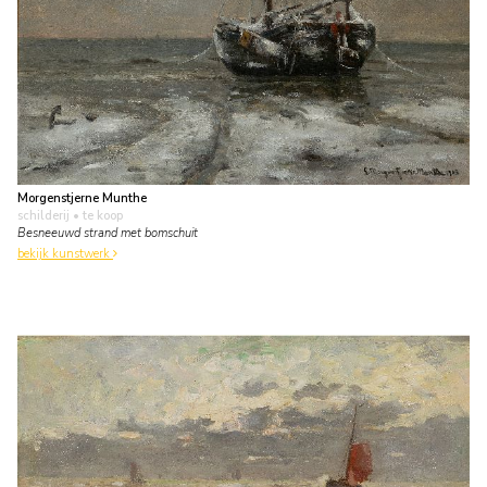
Morgenstjerne Munthe
schilderij
• te koop
Besneeuwd strand met bomschuit
bekijk kunstwerk