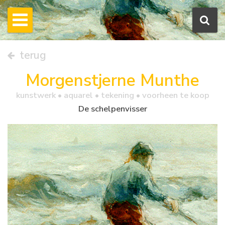
terug
Morgenstjerne Munthe
kunstwerk •
aquarel
• tekening • voorheen te koop
De schelpenvisser