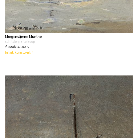
Morgenstjerne Munthe
schilderij
• te koop
Avondstemming
bekijk kunstwerk