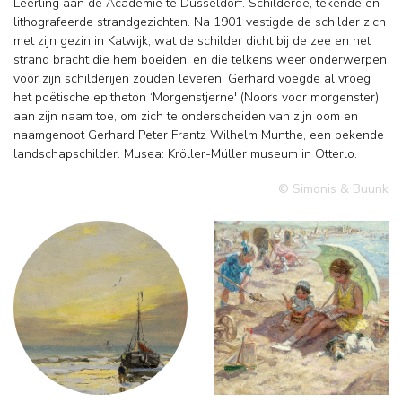
Leerling aan de Academie te Dusseldorf. Schilderde, tekende en
lithografeerde strandgezichten. Na 1901 vestigde de schilder zich
met zijn gezin in Katwijk, wat de schilder dicht bij de zee en het
strand bracht die hem boeiden, en die telkens weer onderwerpen
voor zijn schilderijen zouden leveren. Gerhard voegde al vroeg
het poëtische epitheton ‘Morgenstjerne' (Noors voor morgenster)
aan zijn naam toe, om zich te onderscheiden van zijn oom en
naamgenoot Gerhard Peter Frantz Wilhelm Munthe, een bekende
landschapschilder. Musea: Kröller-Müller museum in Otterlo.
© Simonis & Buunk