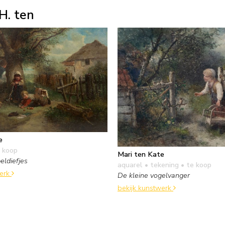
H. ten
e
 koop
Mari ten Kate
eldiefjes
aquarel • tekening
• te koop
werk
De kleine vogelvanger
bekijk kunstwerk