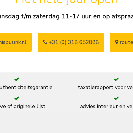
insdag t/m zaterdag 11-17 uur en op afspra
isbuunk.nl
+31 (0) 318 652888
route
thenticiteitsgarantie
taxatierapport voor ve
e of originele lijst
advies interieur en ve