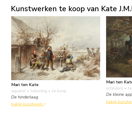
Kunstwerken te koop van Kate J.M.
Mari ten Kat
Mari ten Kate
schilderij
• te
aquarel • tekening
• te koop
De kleine app
De hinderlaag
bekijk kunst
bekijk kunstwerk