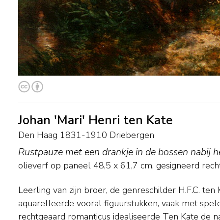
Johan 'Mari' Henri ten Kate
Den Haag 1831-1910 Driebergen
Rustpauze met een drankje in de bossen nabij h
olieverf op paneel
48,5
x
61,7
cm, gesigneerd rec
Leerling van zijn broer, de genreschilder H.F.C. ten 
vissers. Zijn lieflijke tafereeltjes stonden vaak ve
aquarelleerde vooral figuurstukken, vaak met spel
werkelijkheid, toen deze bevolkingsgroep dikwijls e
rechtgeaard romanticus idealiseerde Ten Kate de n
bestaan leidde. Musea: Teylers Museum in Haarle