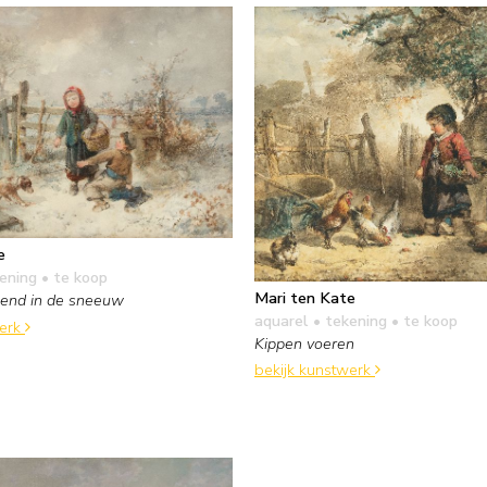
e
kening
• te koop
Mari ten Kate
lend in de sneeuw
aquarel • tekening
• te koop
werk
Kippen voeren
bekijk kunstwerk