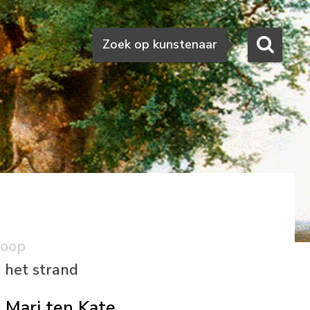
Zoeken
Zoek op kunstenaar
koop
 het strand
Mari ten Kate