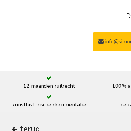
D
info@simon
12 maanden ruilrecht
100% au
kunsthistorische documentatie
nieuw
terug