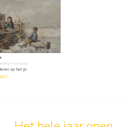
e
kening
• te koop
eren op het ijs
werk
Het hele jaar open