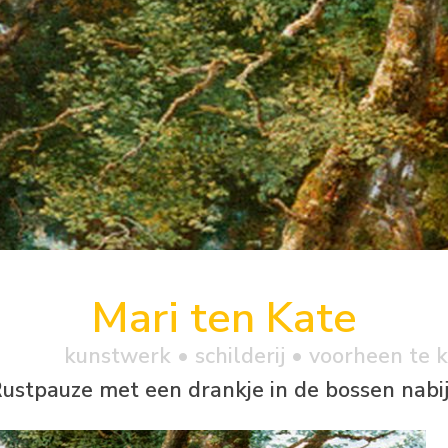
Mari ten Kate
kunstwerk •
schilderij
• voorheen te 
ustpauze met een drankje in de bossen nabij