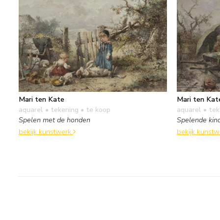
Mari ten Kate
Mari ten Kat
aquarel • tekening
• te koop
aquarel • te
Spelen met de honden
Spelende kind
bekijk kunstwerk
bekijk kunst