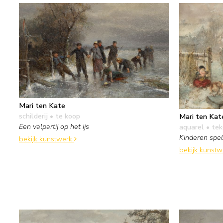
Mari ten Kate
schilderij
• te koop
Mari ten Kat
Een valpartij op het ijs
aquarel • te
Kinderen spe
bekijk kunstwerk
bekijk kunst