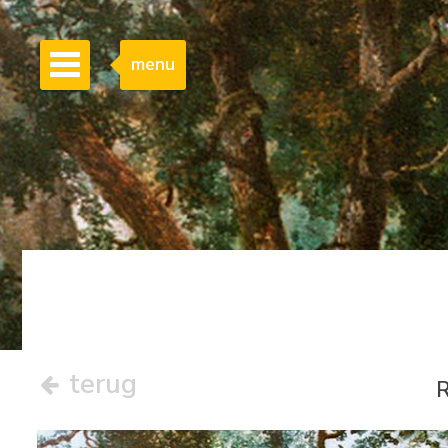
menu
terug
R