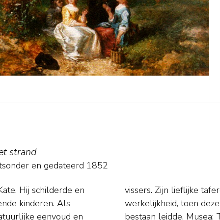
et strand
htsonder en
gedateerd 1852
Kate. Hij schilderde en
r af van de 19de eeuwse
ende kinderen. Als
en hard en armzalig
atuurlijke eenvoud en
m en Museum Kröller-