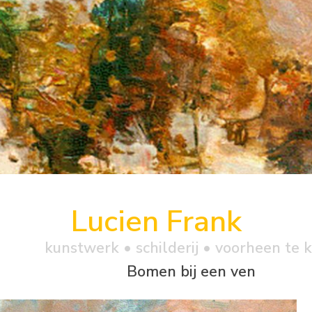
Lucien Frank
kunstwerk •
schilderij
• voorheen te 
Bomen bij een ven