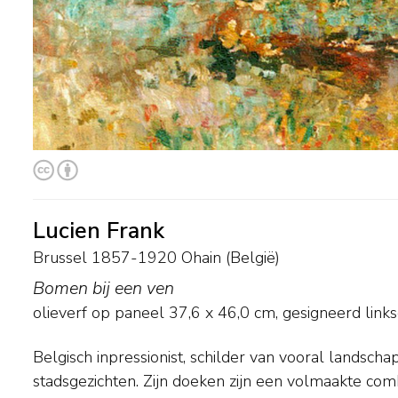
Lucien Frank
Brussel 1857-1920 Ohain (België)
Bomen bij een ven
olieverf op paneel
37,6
x
46,0
cm, gesigneerd link
Belgisch inpressionist, schilder van vooral landsch
leerling van de landschapschilder François Daubigny in 
stadsgezichten. Zijn doeken zijn een volmaakte com