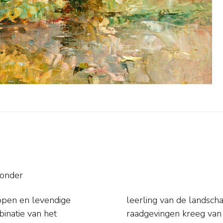
sonder
appen en levendige
Parijs, waar hij ook
binatie van het
raadgevingen kreeg van