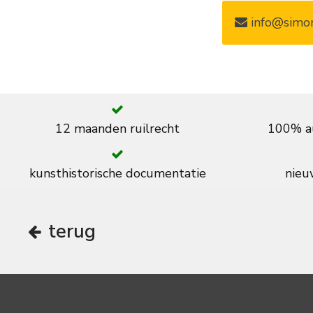
info@simon
12 maanden ruilrecht
100% au
kunsthistorische documentatie
nieuw
terug