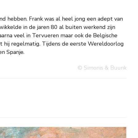
 en Spanje.
© Simonis & Buunk