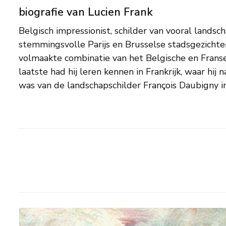
biografie van Lucien Frank
Belgisch impressionist, schilder van vooral landsc
Manet persoonlijk gekend hebben. Frank was al hee
stemmingsvolle Parijs en Brusselse stadsgezichten
het pleinairisme en ontwikkelde in de jaren 80 a
volmaakte combinatie van het Belgische en Franse
eigen stijl. Hij werkte daarna veel in Tervueren 
laatste had hij leren kennen in Frankrijk, waar hij n
kust en Holland bezocht hij regelmatig. Tijdens de
was van de landschapschilder François Daubigny in 