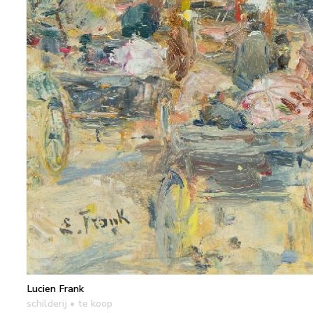
Lucien Frank
schilderij
• te koop