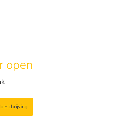
ar open
ak
beschrijving