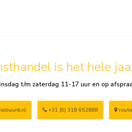
sthandel is het hele ja
insdag t/m zaterdag 11-17 uur en op afspra
isbuunk.nl
+31 (0) 318 652888
route