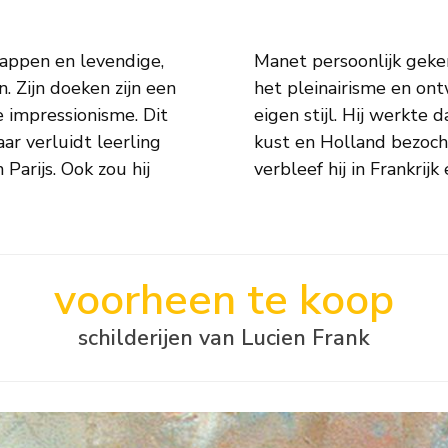
happen en levendige,
l jong een adept van
. Zijn doeken zijn een
l buiten werkend zijn
 impressionisme. Dit
maar ook de Belgische
aar verluidt leerling
 eerste Wereldoorlog
Parijs. Ook zou hij
verbleef hij in Frankrijk
voorheen te koop
schilderijen van Lucien Frank