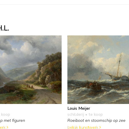
.L.
Louis Meijer
 koop
schilderij
• te koop
p met figuren
Roeiboot en stoomschip op zee
werk
bekijk kunstwerk