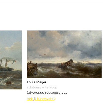
Louis Meijer
schilderij
• te koop
Uitvarende reddingssloep
bekijk kunstwerk