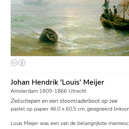
Johan Hendrik 'Louis' Meijer
Amsterdam 1809-1866 Utrecht
Zeilschepen en een stoomraderboot op zee
pastel op papier
46,0
x
60,5
cm, gesigneerd linkso
Louis Meijer was een van de belangrijkste marines
transparante water en de reflectie van lucht en zon 