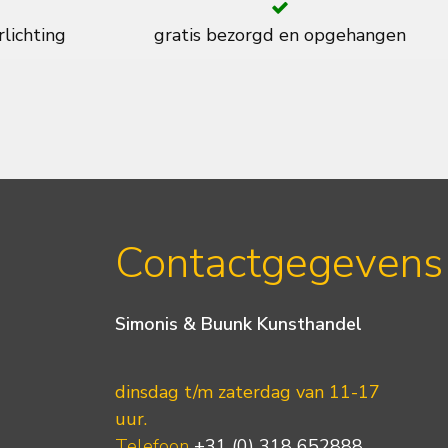
rlichting
gratis bezorgd en opgehangen
Contactgegevens
Simonis & Buunk Kunsthandel
dinsdag t/m zaterdag van 11-17
uur.
Telefoon
+31 (0) 318 652888