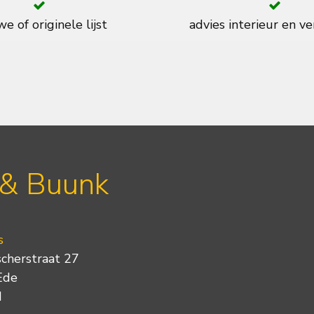
e of originele lijst
advies interieur en ve
 & Buunk
s
scherstraat 27
Ede
d