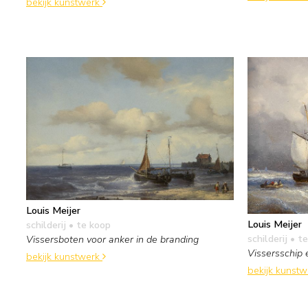
bekijk kunstwerk
Louis Meijer
Louis Meijer
schilderij
• te koop
schilderij
• te
Vissersboten voor anker in de branding
Vissersschip 
bekijk kunstwerk
bekijk kunst