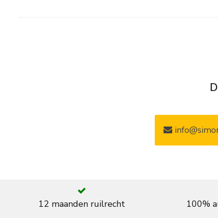
D
info@simon
12 maanden ruilrecht
100% au