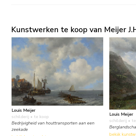
Kunstwerken te koop van Meijer J.H
Louis Meijer
Louis Meijer
schilderij
• te koop
schilderij
• te
Bedrijvigheid van houttransporten aan een
Berglandscha
zeekade
bekijk kunst