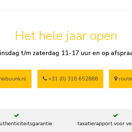
Het hele jaar open
insdag t/m zaterdag 11-17 uur en op afspra
isbuunk.nl
+31 (0) 318 652888
route
thenticiteitsgarantie
taxatierapport voor ve