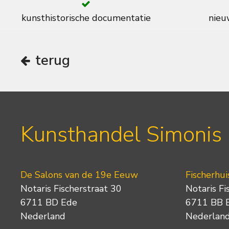
kunsthistorische documentatie
nieuw
terug
Kunsthandel Simonis
De Salons van de 19e Eeuw
Fischerhui
Notaris Fischerstraat 30
Notaris Fi
6711 BD Ede
6711 BB 
Nederland
Nederlan