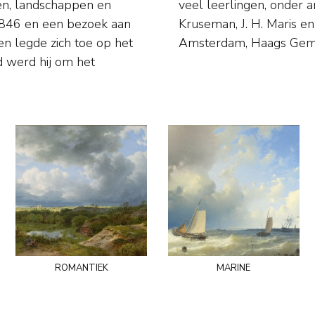
ten, landschappen en
fmann, G.L. Kiers, J.
t 1846 en een bezoek aan
: o.a. Rijksmuseum in
en legde zich toe op het
Amsterdam, Haags Gem
 werd hij om het
romantiek
marine