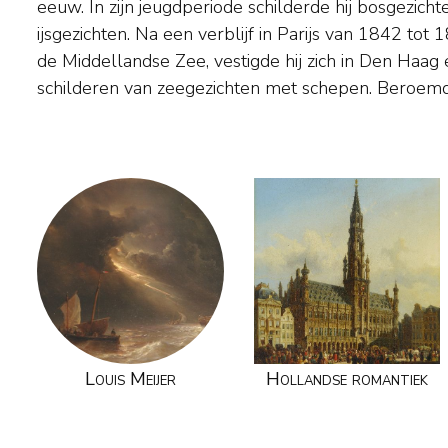
eeuw. In zijn jeugdperiode schilderde hij bosgezich
veel leerlingen, onder andere M.F.H. de Haas, G.J. Hof
ijsgezichten. Na een verblijf in Parijs van 1842 to
Kruseman, J. H. Maris en P.P. Schiedges. Musea
de Middellandse Zee, vestigde hij zich in Den Haag 
schilderen van zeegezichten met schepen. Beroemd
Louis Meijer
Hollandse romantiek