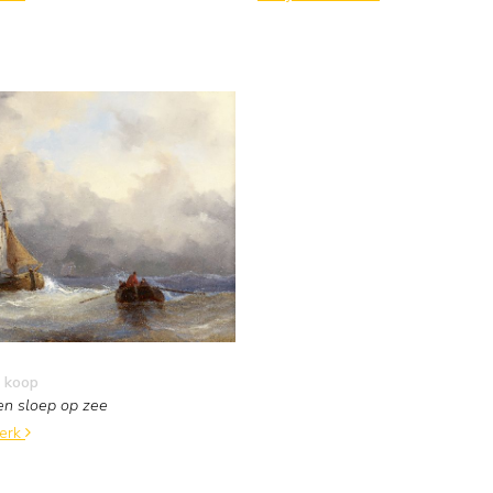
 koop
en sloep op zee
werk