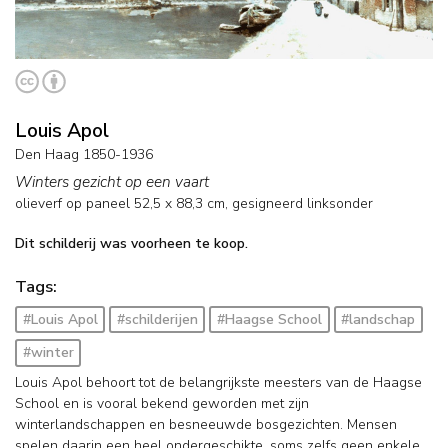
Louis Apol
Den Haag 1850-1936
Winters gezicht op een vaart
olieverf op paneel
52,5
x
88,3
cm, gesigneerd linksonder
Dit schilderij was voorheen te koop.
Tags:
#Louis Apol
#schilderijen
#Haagse School
#landschap
#winter
Louis Apol behoort tot de belangrijkste meesters van de Haagse
School en is vooral bekend geworden met zijn
winterlandschappen en besneeuwde bosgezichten. Mensen
spelen daarin een heel ondergeschikte, soms zelfs geen enkele,