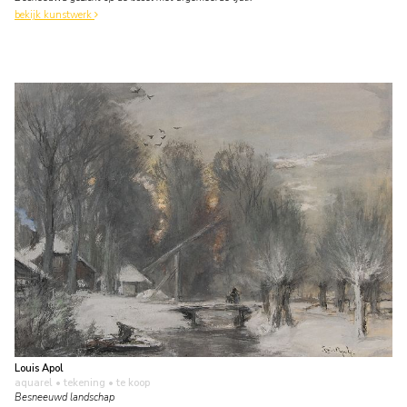
bekijk kunstwerk
Louis Apol
aquarel • tekening
• te koop
Besneeuwd landschap