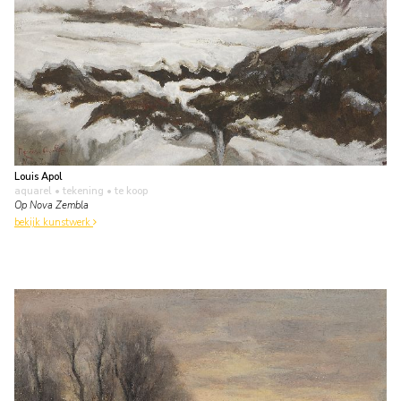
Louis Apol
aquarel • tekening
• te koop
Op Nova Zembla
bekijk kunstwerk