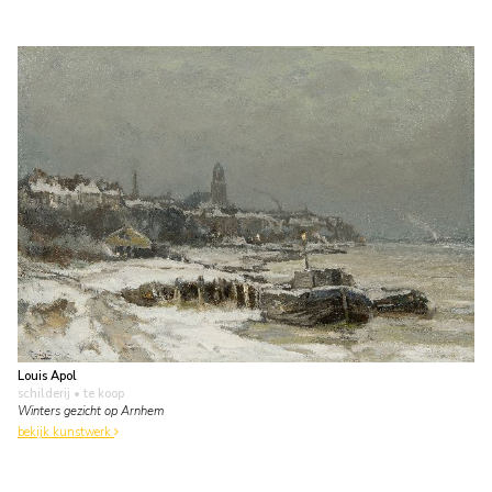
Louis Apol
schilderij
• te koop
Winters gezicht op Arnhem
bekijk kunstwerk