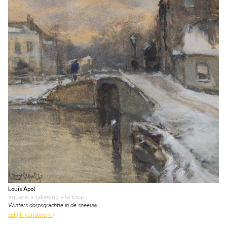
Louis Apol
aquarel • tekening
• te koop
Winters dorpsgrachtje in de sneeuw
bekijk kunstwerk