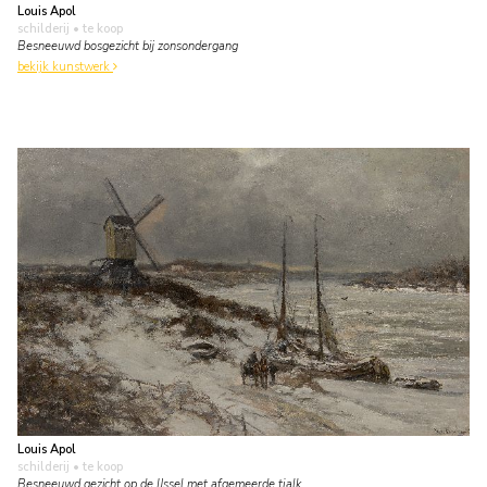
Louis Apol
schilderij
• te koop
Besneeuwd bosgezicht bij zonsondergang
bekijk kunstwerk
Louis Apol
schilderij
• te koop
Besneeuwd gezicht op de IJssel met afgemeerde tjalk