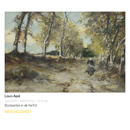
Louis Apol
aquarel • tekening
• te koop
Boslaantje in de herfst
bekijk kunstwerk