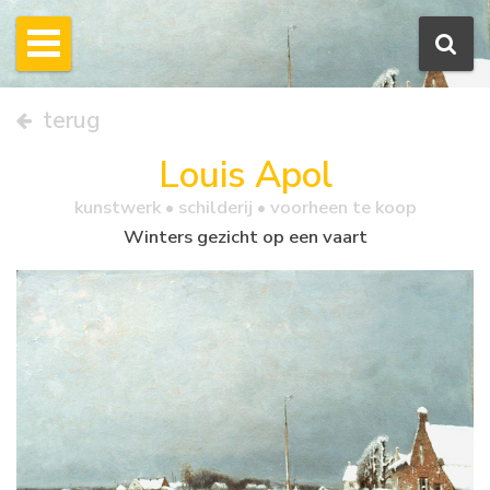
terug
Louis Apol
kunstwerk •
schilderij
• voorheen te koop
Winters gezicht op een vaart