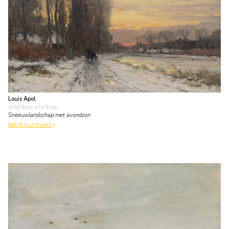
Louis Apol
schilderij
• te koop
Sneeuwlandschap met avondzon
bekijk kunstwerk