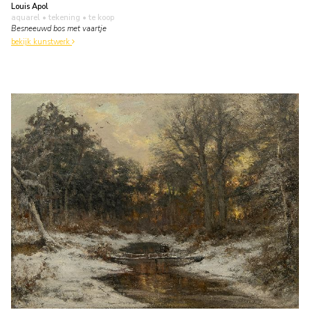
Louis Apol
aquarel • tekening
• te koop
Besneeuwd bos met vaartje
bekijk kunstwerk