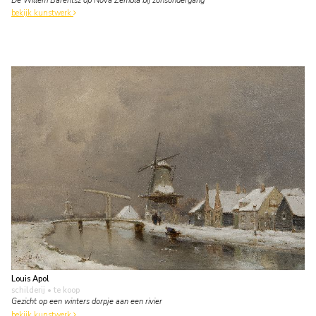
De Willem Barentsz op Nova Zembla bij zonsondergang
bekijk kunstwerk
Louis Apol
schilderij
• te koop
Gezicht op een winters dorpje aan een rivier
bekijk kunstwerk