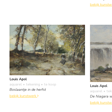
bekijk kunst
Louis Apol
aquarel • tekening
• te koop
Louis Apol
Boslaantje in de herfst
aquarel • te
bekijk kunstwerk
De Niagara w
bekijk kunst