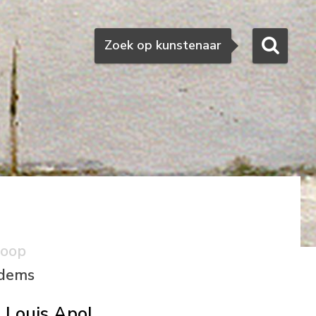
Zoeken
Zoek op kunstenaar
koop
odems
Louis Apol