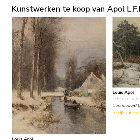
Kunstwerken te koop van Apol L.F.
Louis Apol
schilderij
• te
Besneeuwd bo
bekijk kunst
Louis Apol