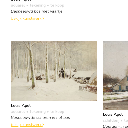
aquarel • tekening
• te koop
Besneeuwd bos met vaartje
bekijk kunstwerk
Louis Apol
aquarel • tekening
• te koop
Louis Apol
Besneeuwde schuren in het bos
schilderij
• te
bekijk kunstwerk
Boerderij in 