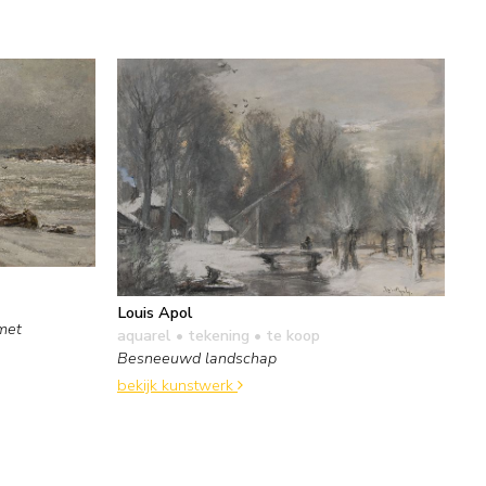
Louis Apol
met
aquarel • tekening
• te koop
Besneeuwd landschap
bekijk kunstwerk