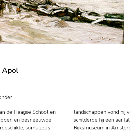
' Apol
onder
van de Haagse School en
ag en rond Arnhem. Ook
chappen en besneeuwde
gezichten. Musea: o.a.
geschikte, soms zelfs
Rijksmuseum in Amste