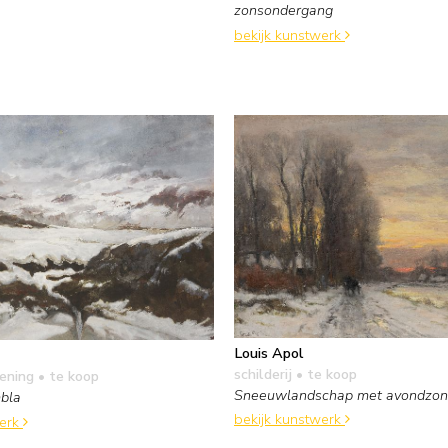
zonsondergang
bekijk kunstwerk
Louis Apol
schilderij
• te koop
kening
• te koop
Sneeuwlandschap met avondzon
bla
bekijk kunstwerk
werk