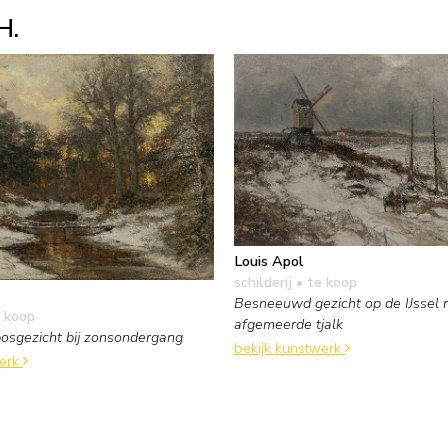
H.
Louis Apol
schilderij
• te koop
Besneeuwd gezicht op de IJssel 
 koop
afgemeerde tjalk
sgezicht bij zonsondergang
bekijk kunstwerk
werk