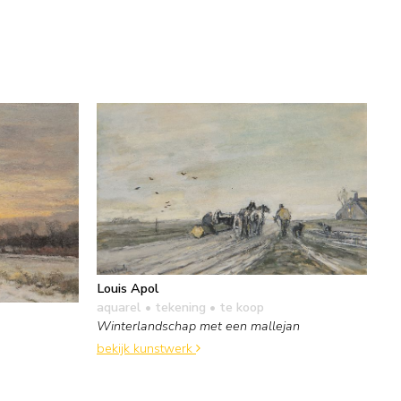
Louis Apol
aquarel • tekening
• te koop
Winterlandschap met een mallejan
bekijk kunstwerk