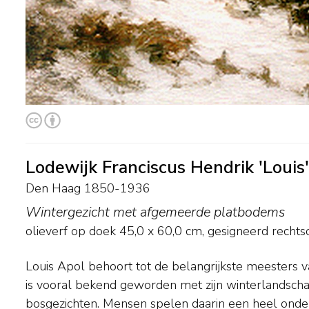
Lodewijk Franciscus Hendrik 'Louis
Den Haag 1850-1936
Wintergezicht met afgemeerde platbodems
olieverf op doek
45,0
x
60,0
cm, gesigneerd rechts
Louis Apol behoort tot de belangrijkste meesters 
landschappen vond hij vooral in en rond Den Ha
is vooral bekend geworden met zijn winterlands
schilderde hij een aantal zomerse rivier- en heide
bosgezichten. Mensen spelen daarin een heel onder