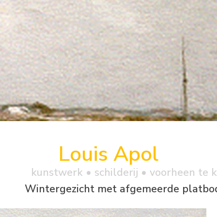
Louis Apol
kunstwerk •
schilderij
• voorheen te 
Wintergezicht met afgemeerde platb