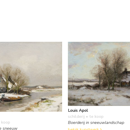
Louis Apol
schilderij
• te koop
 koop
Boerderij in sneeuwlandschap
de sneeuw
bekijk kunstwerk