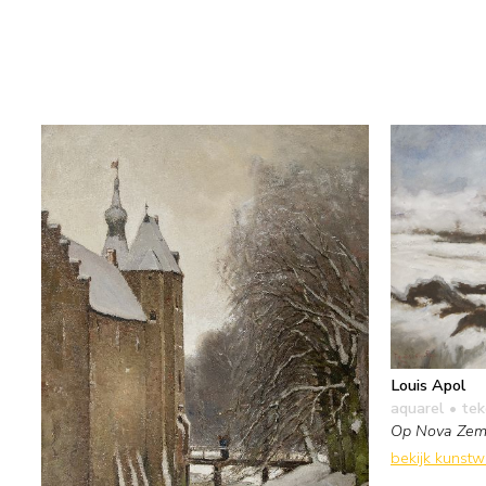
Louis Apol
aquarel • te
Op Nova Zem
bekijk kunst