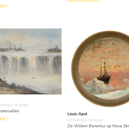
werk
kening
• te koop
atervallen
Louis Apol
werk
schilderij
• te koop
De Willem Barentsz op Nova Zem