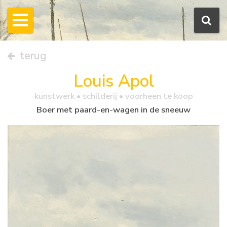
terug
Louis Apol
kunstwerk •
schilderij
• voorheen te koop
Boer met paard-en-wagen in de sneeuw