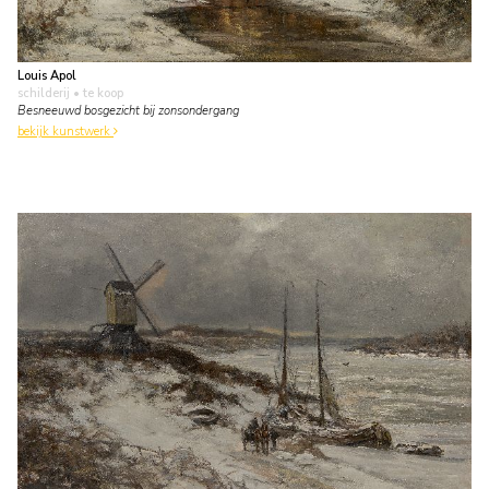
Louis Apol
schilderij
• te koop
Besneeuwd bosgezicht bij zonsondergang
bekijk kunstwerk