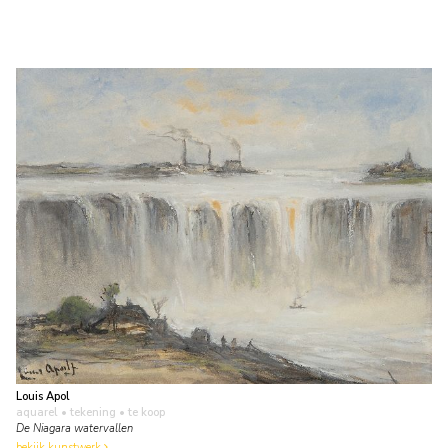
Louis Apol
aquarel • tekening
• te koop
De Niagara watervallen
bekijk kunstwerk