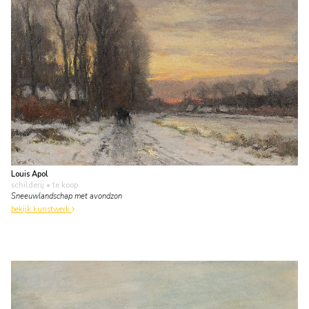
Louis Apol
schilderij
• te koop
Sneeuwlandschap met avondzon
bekijk kunstwerk