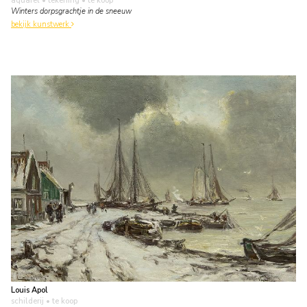
aquarel • tekening
• te koop
Winters dorpsgrachtje in de sneeuw
bekijk kunstwerk
Louis Apol
schilderij
• te koop