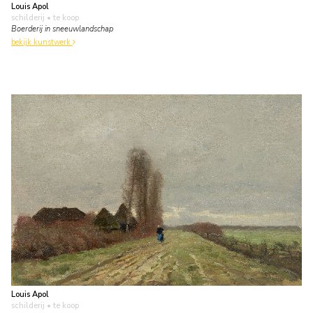
Louis Apol
schilderij
• te koop
Boerderij in sneeuwlandschap
bekijk kunstwerk
Louis Apol
schilderij
• te koop