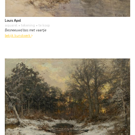
Louis Apol
aquarel • tekening
• te koop
Besneeuwd bos met vaartje
bekijk kunstwerk