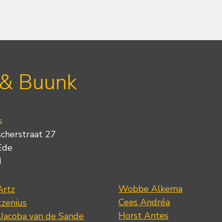
 & Buunk
s
scherstraat 27
Ede
d
Wobbe Alkema
Artz
Cees Andréa
tzenius
Horst Antes
 Jacoba van de Sande