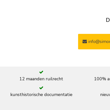
D
info@simon
12 maanden ruilrecht
100% au
kunsthistorische documentatie
nieuw