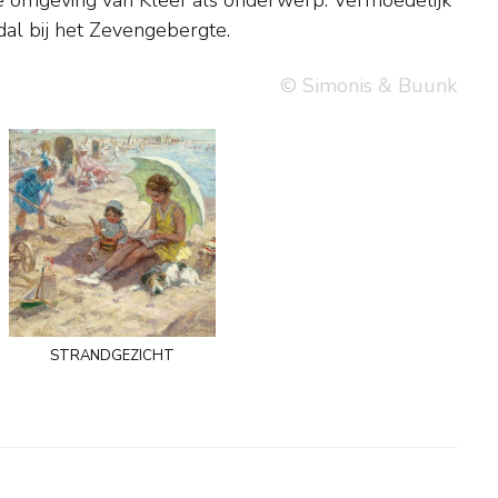
ndal bij het Zevengebergte.
© Simonis & Buunk
strandgezicht