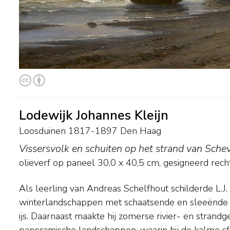
Lodewijk Johannes Kleijn
Loosduinen 1817-1897 Den Haag
Vissersvolk en schuiten op het strand van Sche
olieverf op paneel
30,0
x
40,5
cm, gesigneerd rech
Als leerling van Andreas Schelfhout schilderde L.J. 
het Duitse Kleef. Niet bekend is of hij daar naartoe ging voor 
winterlandschappen met schaatsende en sleeënde f
er zijn geen concrete aanwijzingen dat Kleijn le
ijs. Daarnaast maakte hij zomerse rivier- en strandg
tekenacademie. Van Kleijns Kleefse periode getuigen een aantal
panoramische landschappen, waarin hij de kalme sf
met stadsmotieven of de omgeving van Kleef als o