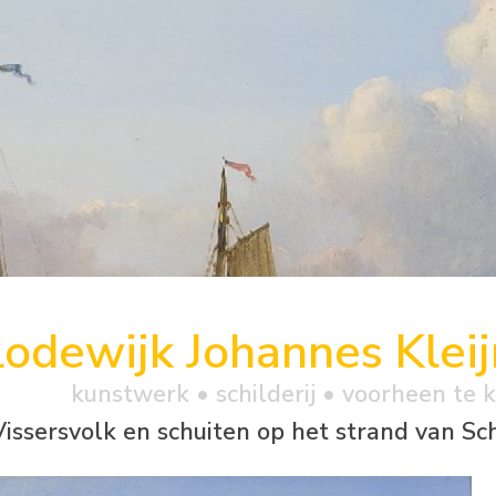
Lodewijk Johannes Kleij
kunstwerk •
schilderij
• voorheen te 
Vissersvolk en schuiten op het strand van S