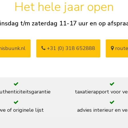
Het hele jaar open
insdag t/m zaterdag 11-17 uur en op afspra
isbuunk.nl
+31 (0) 318 652888
route
thenticiteitsgarantie
taxatierapport voor ve
e of originele lijst
advies interieur en ve