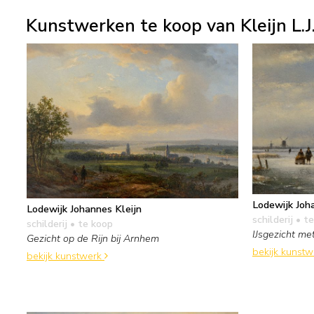
Kunstwerken te koop van Kleijn L.J
Lodewijk Joh
Lodewijk Johannes Kleijn
schilderij
• te
schilderij
• te koop
IJsgezicht me
Gezicht op de Rijn bij Arnhem
bekijk kunst
bekijk kunstwerk