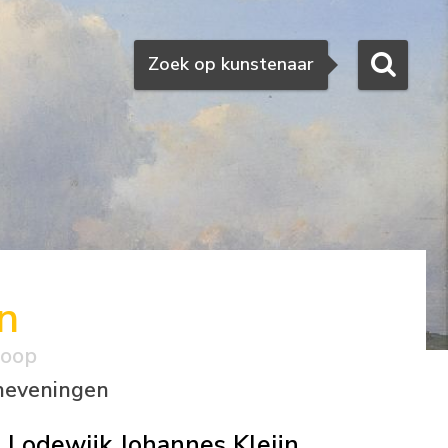
Zoeken
Zoek op kunstenaar
n
koop
cheveningen
Lodewijk Johannes Kleijn