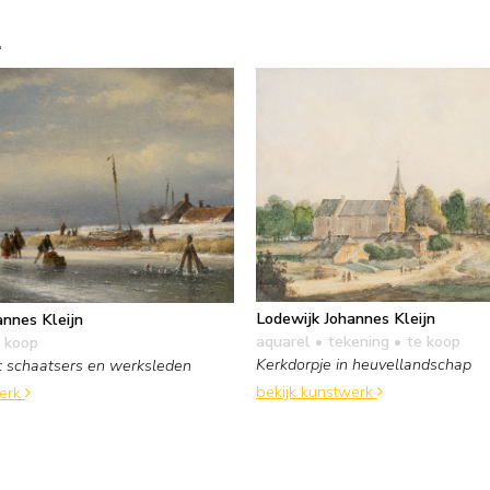
.
Lodewijk Johannes Kleijn
annes Kleijn
aquarel • tekening
• te koop
 koop
Kerkdorpje in heuvellandschap
t schaatsers en werksleden
bekijk kunstwerk
werk