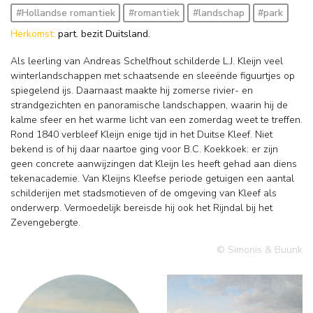
#Hollandse romantiek
#romantiek
#landschap
#park
Herkomst:
part. bezit Duitsland.
Als leerling van Andreas Schelfhout schilderde L.J. Kleijn veel
winterlandschappen met schaatsende en sleeënde figuurtjes op
spiegelend ijs. Daarnaast maakte hij zomerse rivier- en
strandgezichten en panoramische landschappen, waarin hij de
kalme sfeer en het warme licht van een zomerdag weet te treffen.
Rond 1840 verbleef Kleijn enige tijd in het Duitse Kleef. Niet
bekend is of hij daar naartoe ging voor B.C. Koekkoek: er zijn
geen concrete aanwijzingen dat Kleijn les heeft gehad aan diens
tekenacademie. Van Kleijns Kleefse periode getuigen een aantal
schilderijen met stadsmotieven of de omgeving van Kleef als
onderwerp. Vermoedelijk bereisde hij ook het Rijndal bij het
Zevengebergte.
© Simonis & Buunk