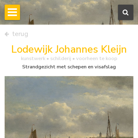
terug
Lodewijk Johannes Kleijn
kunstwerk •
schilderij
• voorheen te koop
Strandgezicht met schepen en visafslag