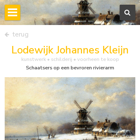
terug
Lodewijk Johannes Kleijn
kunstwerk •
schilderij
• voorheen te koop
Schaatsers op een bevroren rivierarm