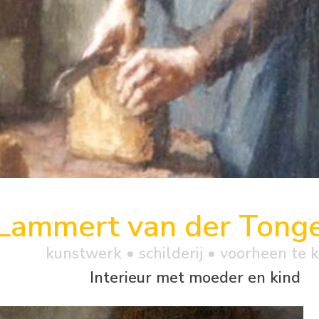
Lammert van der Tong
kunstwerk •
schilderij
• voorheen te 
Interieur met moeder en kind