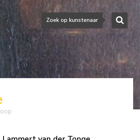
Zoeken
Zoek op kunstenaar
e
koop
Lammert van der Tonge