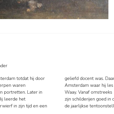
nder
erdam totdat hij door
n de Rijksacademie in
werpen waren
olaas van der
n portretten. Later in
 zich in Laren, waar
Hij leerde het
deoprichter van
ierf in zijn tijd en een
de jaarlijkse tentoonste