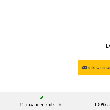
D
info@simon
12 maanden ruilrecht
100% au