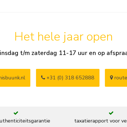
Het hele jaar open
insdag t/m zaterdag 11-17 uur en op afspra
isbuunk.nl
+31 (0) 318 652888
route
thenticiteitsgarantie
taxatierapport voor ve