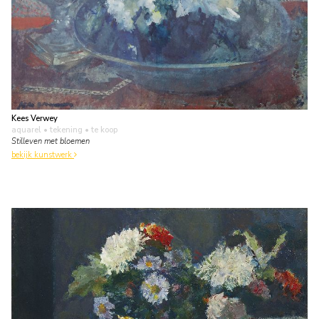
Kees Verwey
aquarel • tekening
• te koop
Stilleven met bloemen
bekijk kunstwerk