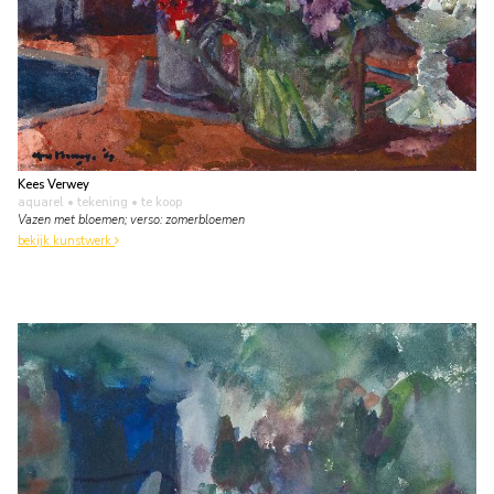
Kees Verwey
aquarel • tekening
• te koop
Vazen met bloemen; verso: zomerbloemen
bekijk kunstwerk