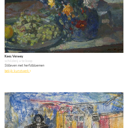
Kees Verwey
schilderij
• te koop
Stilleven met herfstbloemen
bekijk kunstwerk