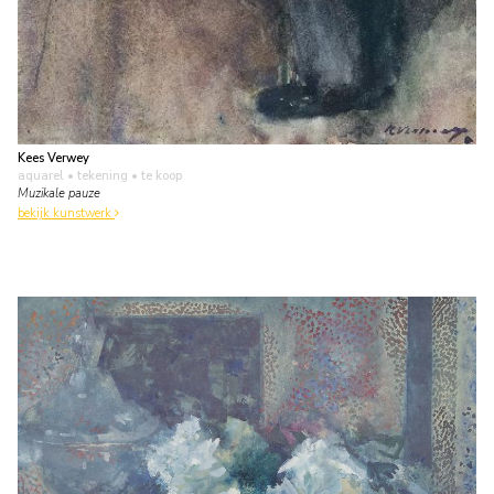
Kees Verwey
aquarel • tekening
• te koop
Muzikale pauze
bekijk kunstwerk