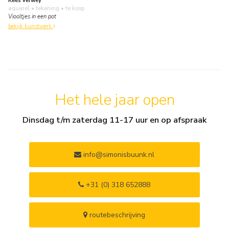
Kees Verwey
aquarel • tekening
• te koop
Viooltjes in een pot
bekijk kunstwerk
Het hele jaar open
Dinsdag t/m zaterdag 11-17 uur en op afspraak
info@simonisbuunk.nl
+31 (0) 318 652888
routebeschrijving