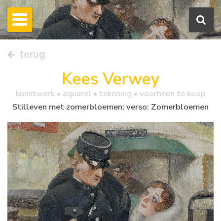
terug
Kees Verwey
kunstwerk •
aquarel
• tekening • voorheen te koop
Stilleven met zomerbloemen; verso: Zomerbloemen