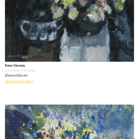
Kees Verwey
schilderij
• te koop
Bloemstilleven
bekijk kunstwerk