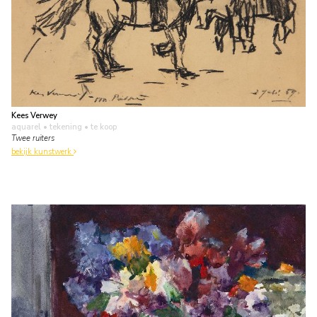
Kees Verwey
aquarel • tekening
• te koop
Twee ruiters
bekijk kunstwerk