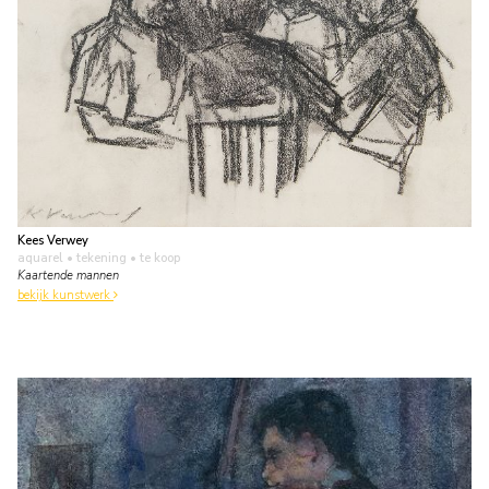
Kees Verwey
aquarel • tekening
• te koop
Kaartende mannen
bekijk kunstwerk