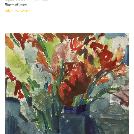
aquarel • tekening
• te koop
Bloemstilleven
bekijk kunstwerk