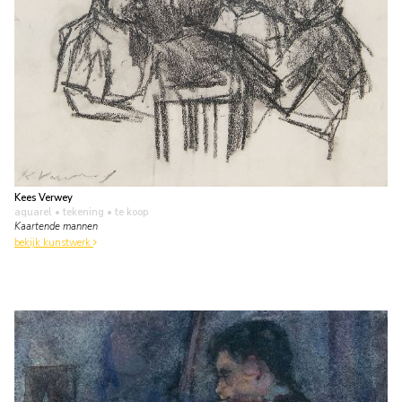
Kees Verwey
aquarel • tekening
• te koop
Kaartende mannen
bekijk kunstwerk