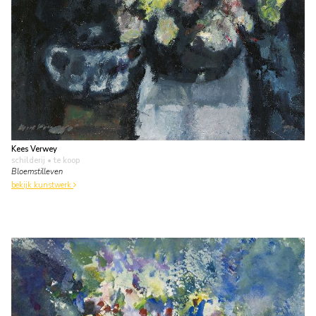
Kees Verwey
schilderij
• te koop
Bloemstilleven
bekijk kunstwerk