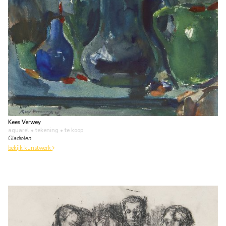
Kees Verwey
aquarel • tekening
• te koop
Gladiolen
bekijk kunstwerk