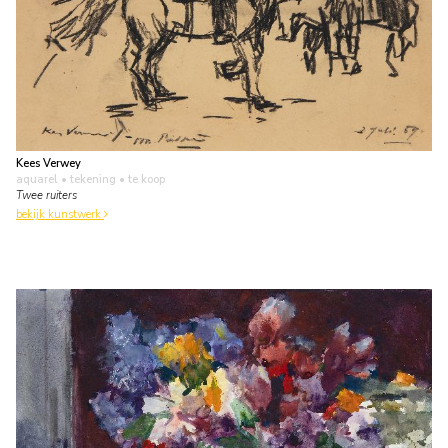
Kees Verwey
aquarel • tekening
• te koop
Twee ruiters
bekijk kunstwerk