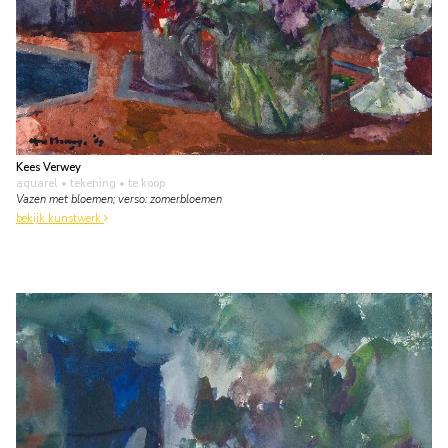
Kees Verwey
aquarel • tekening
• te koop
Vazen met bloemen; verso: zomerbloemen
bekijk kunstwerk