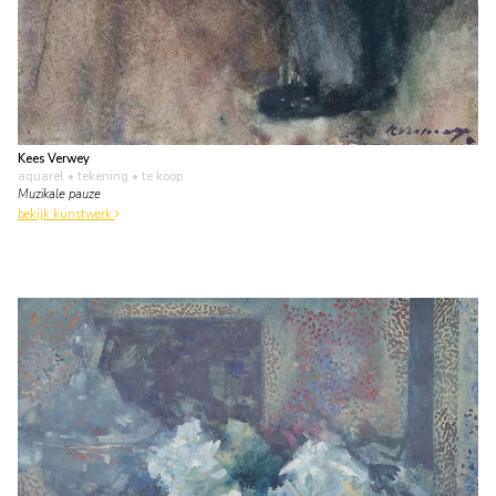
Kees Verwey
aquarel • tekening
• te koop
Muzikale pauze
bekijk kunstwerk