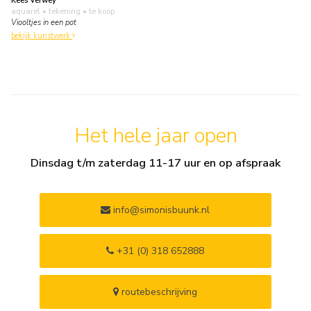
Kees Verwey
aquarel • tekening
• te koop
Viooltjes in een pot
bekijk kunstwerk
Het hele jaar open
Dinsdag t/m zaterdag 11-17 uur en op afspraak
info@simonisbuunk.nl
+31 (0) 318 652888
routebeschrijving