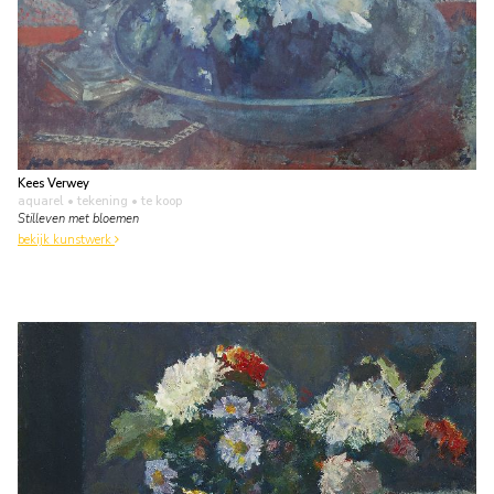
Kees Verwey
aquarel • tekening
• te koop
Stilleven met bloemen
bekijk kunstwerk