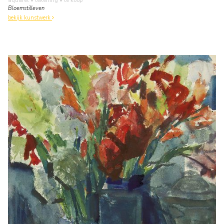
aquarel • tekening
• te koop
Bloemstilleven
bekijk kunstwerk