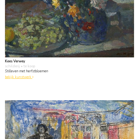
Kees Verwey
schilderij
• te koop
Stilleven met herfstbloemen
bekijk kunstwerk