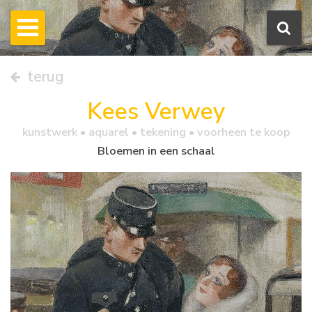
terug
Kees Verwey
kunstwerk •
aquarel
• tekening • voorheen te koop
Bloemen in een schaal