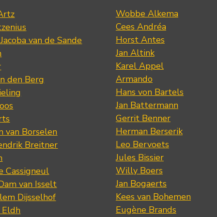
Wobbe Alkema
Artz
Cees Andréa
tzenius
Horst Antes
 Jacoba van de Sande
Jan Altink
n
Karel Appel
r
Armando
n den Berg
Hans von Bartels
eling
Jan Battermann
loos
Gerrit Benner
rts
Herman Berserik
m van Borselen
Leo Bervoets
ndrik Breitner
Jules Bissier
n
Willy Boers
re Cassigneul
Jan Bogaerts
Dam van Isselt
Kees van Bohemen
lem Dijsselhof
Eugène Brands
n Eldh