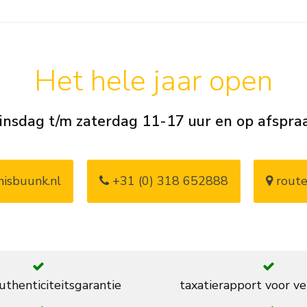
Het hele jaar open
insdag t/m zaterdag 11-17 uur en op afspra
isbuunk.nl
+31 (0) 318 652888
route
thenticiteitsgarantie
taxatierapport voor ve