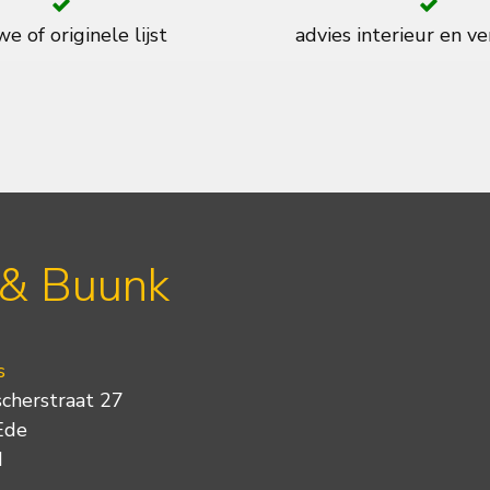
e of originele lijst
advies interieur en ve
 & Buunk
s
scherstraat 27
Ede
d