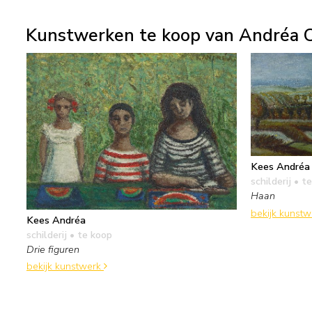
Kunstwerken te koop van Andréa C
Kees Andréa
schilderij
• te
Haan
bekijk kunst
Kees Andréa
schilderij
• te koop
Drie figuren
bekijk kunstwerk