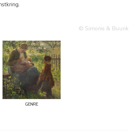
stkring.
© Simonis & Buunk
genre