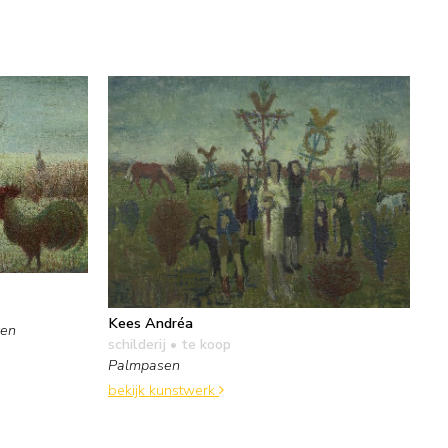
Kees Andréa
ten
schilderij
• te koop
Palmpasen
bekijk kunstwerk