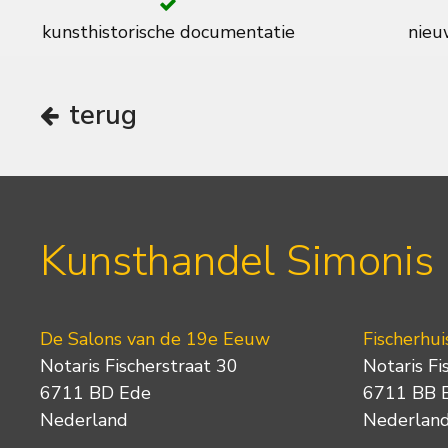
kunsthistorische documentatie
nieuw
terug
Kunsthandel Simonis
De Salons van de 19e Eeuw
Fischerhui
Notaris Fischerstraat 30
Notaris Fi
6711 BD Ede
6711 BB 
Nederland
Nederlan