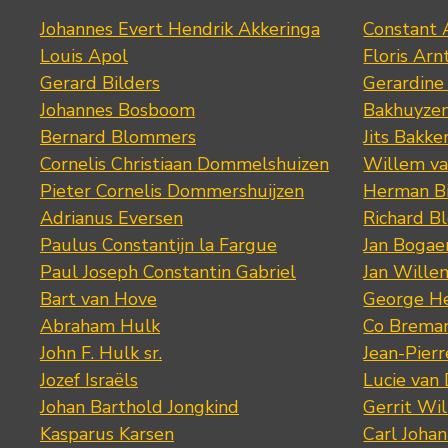
Johannes Evert Hendrik Akkeringa
Constant 
Louis Apol
Floris Arn
Gerard Bilders
Gerardine
Johannes Bosboom
Bakhuyze
Bernard Blommers
Jits Bakke
Cornelis Christiaan Dommelshuizen
Willem va
Pieter Cornelis Dommershuijzen
Herman Bi
Adrianus Eversen
Richard B
Paulus Constantijn la Fargue
Jan Bogae
Paul Joseph Constantin Gabriel
Jan Wille
Bart van Hove
George He
Abraham Hulk
Co Brema
John F. Hulk sr.
Jean-Pier
Jozef Israëls
Lucie van 
Johan Barthold Jongkind
Gerrit Wil
Kasparus Karsen
Carl Joha