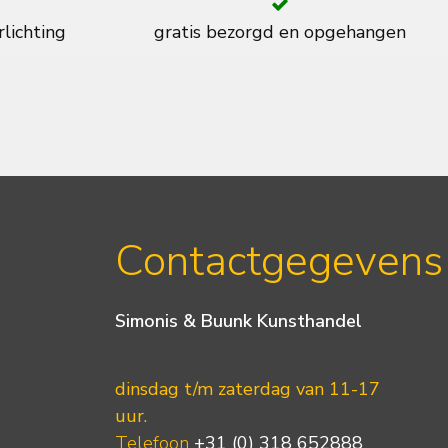
rlichting
gratis bezorgd en opgehangen
Contactgegevens
Simonis & Buunk Kunsthandel
dinsdag t/m zaterdag van 11-17
uur.
Telefoon
+31 (0) 318 652888