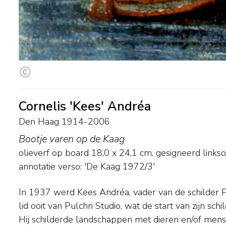
Cornelis 'Kees' Andréa
Den Haag 1914-2006
Bootje varen op de Kaag
olieverf op board
18,0
x
24,1
cm, gesigneerd links
annotatie verso: 'De Kaag 1972/3'
In 1937 werd Kees Andréa, vader van de schilder P
muurschilderingen, mozaïeken en wandtapijten. 
lid ooit van Pulchri Studio, wat de start van zijn sch
belangrijkste schilders van het Haagse schilders
Hij schilderde landschappen met dieren en/of mense
1957). Daarnaast maakte hij onder meer deel uit van De