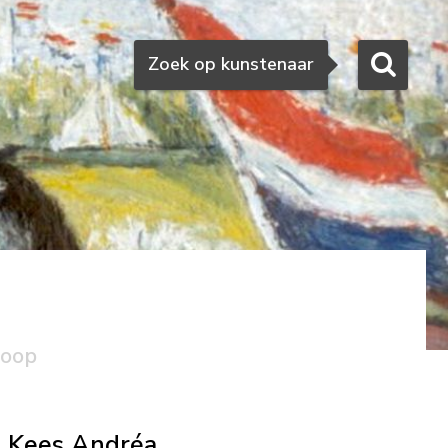
Zoeken
Zoek op kunstenaar
koop
Kees Andréa