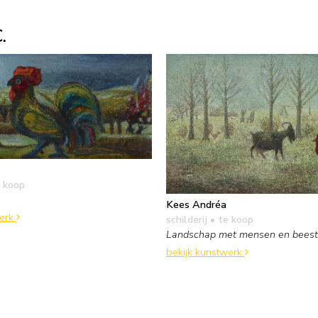
.
 koop
Kees Andréa
werk
schilderij
• te koop
Landschap met mensen en bees
bekijk kunstwerk