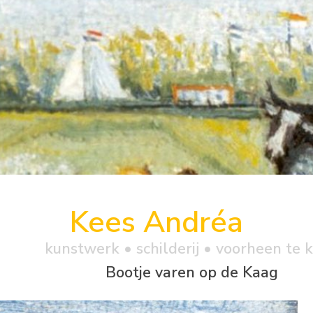
Kees Andréa
kunstwerk •
schilderij
• voorheen te 
Bootje varen op de Kaag