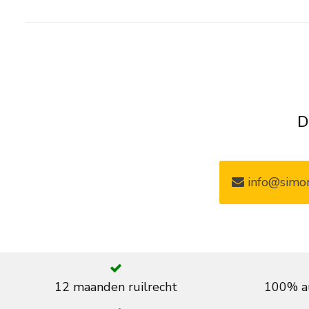
D
info@simon
12 maanden ruilrecht
100% au