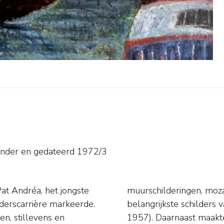
onder en
gedateerd 1972/3
at Andréa, het jongste
Andréa was een van de
ilderscarrière markeerde.
collectief Verve (1951-
n, stillevens en
 Realisten (1951-