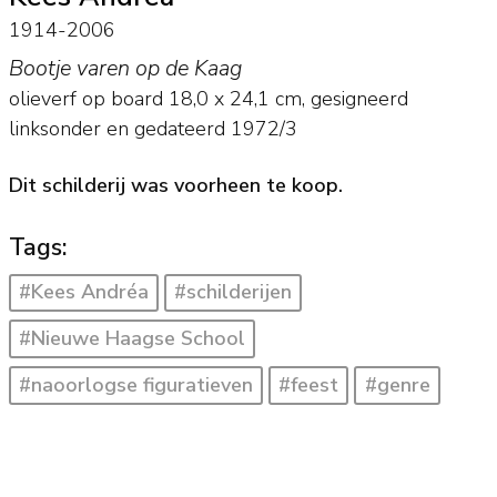
1914-2006
Bootje varen op de Kaag
olieverf op board
18,0
x
24,1
cm, gesigneerd
linksonder en
gedateerd 1972/3
Dit schilderij was voorheen te koop.
Tags:
#Kees Andréa
#schilderijen
#Nieuwe Haagse School
#naoorlogse figuratieven
#feest
#genre