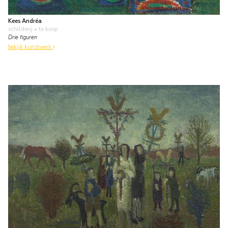
Kees Andréa
schilderij
• te koop
Drie figuren
bekijk kunstwerk