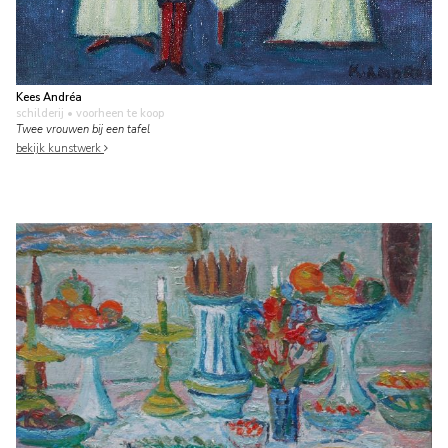
Kees Andréa
schilderij
• voorheen te koop
Twee vrouwen bij een tafel
bekijk kunstwerk