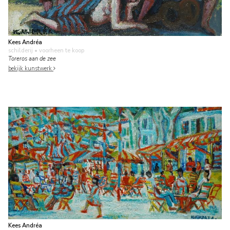
Kees Andréa
schilderij
• voorheen te koop
Toreros aan de zee
bekijk kunstwerk
Kees Andréa