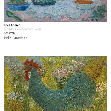
Kees Andréa
schilderij
• voorheen te koop
Feesttafel
bekijk kunstwerk