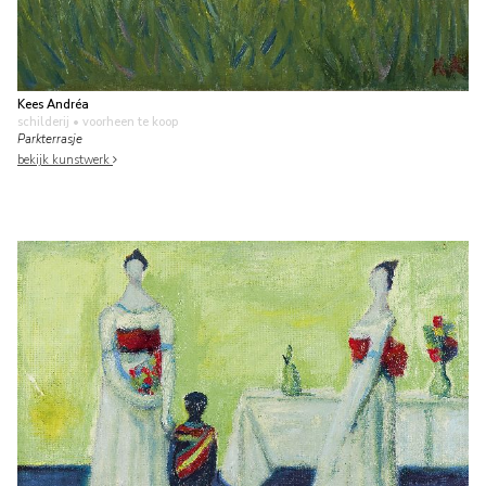
Kees Andréa
schilderij
• voorheen te koop
Parkterrasje
bekijk kunstwerk