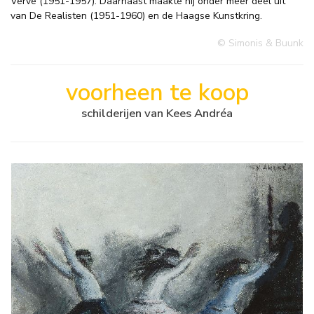
Verve (1951-1957). Daarnaast maakte hij onder meer deel uit
van De Realisten (1951-1960) en de Haagse Kunstkring.
© Simonis & Buunk
voorheen te koop
schilderijen van Kees Andréa