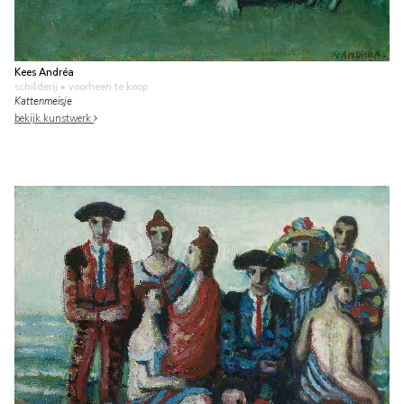
Kees Andréa
schilderij
• voorheen te koop
Kattenmeisje
bekijk kunstwerk