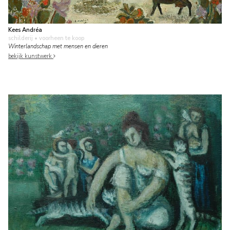
Kees Andréa
schilderij
• voorheen te koop
Winterlandschap met mensen en dieren
bekijk kunstwerk