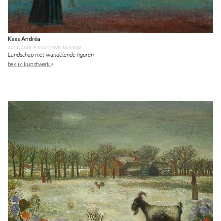
Kees Andréa
schilderij
• voorheen te koop
Landschap met wandelende figuren
bekijk kunstwerk