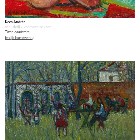
Kees Andréa
schilderij
• voorheen te koop
Twee baadsters
bekijk kunstwerk