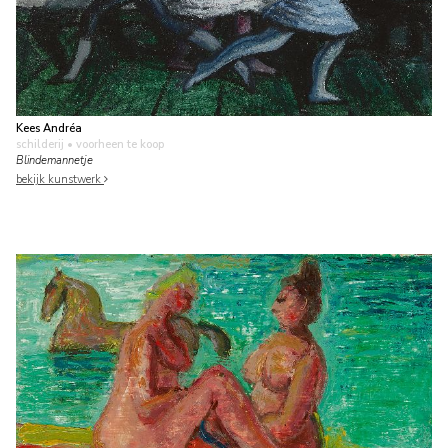
Kees Andréa
schilderij
• voorheen te koop
Blindemannetje
bekijk kunstwerk