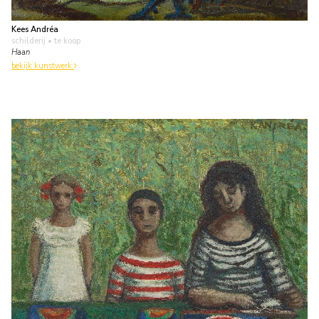
Kees Andréa
schilderij
• te koop
Haan
bekijk kunstwerk