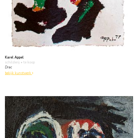
Karel Appel
schilderij
• te koop
Drac
bekijk kunstwerk