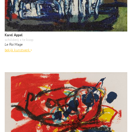
Karel Appel
schilderij
• te koop
Le Roi Mage
bekijk kunstwerk