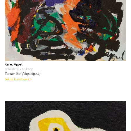
Karel Appel
schilderij
• te koop
Zonder titel (Vogelfiguur)
bekijk kunstwerk