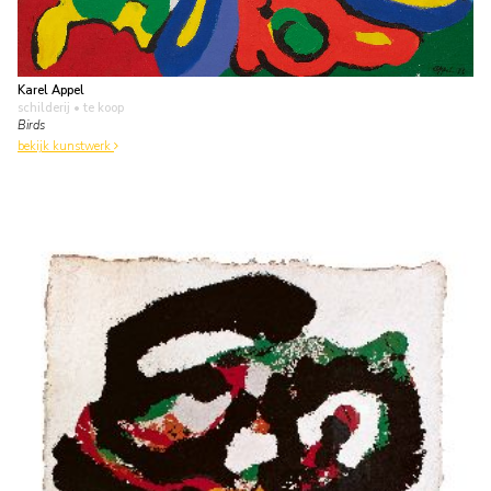
Karel Appel
schilderij
• te koop
Birds
bekijk kunstwerk