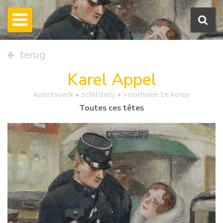
terug
Karel Appel
kunstwerk •
schilderij
• voorheen te koop
Toutes ces têtes