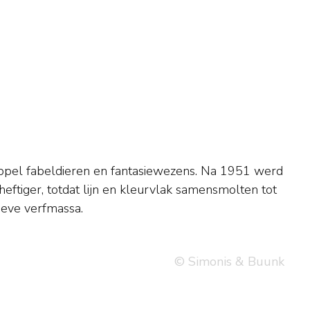
ieve verfmassa.
© Simonis & Buunk