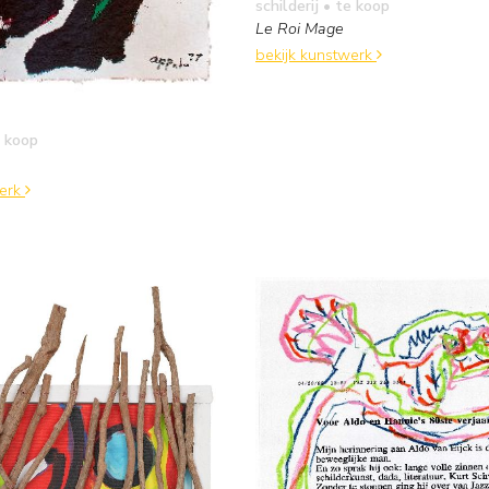
schilderij
• te koop
Le Roi Mage
bekijk kunstwerk
 koop
werk