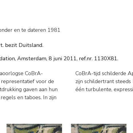
sonder en
te dateren 1981
. bezit Duitsland.
ation, Amsterdam, 8 juni 2011, ref.nr. 1130X81.
naoorlogse CoBrA-
ezens. Na 1951 werd
representatief voor de
eurvlak samensmolten tot
uitdrukking gaven aan hun
één turbulente, express
regels en taboes. In zijn