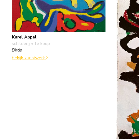
Karel Appel
schilderij
• te koop
Birds
bekijk kunstwerk