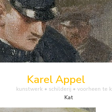
Karel Appel
kunstwerk •
schilderij
• voorheen te 
Kat