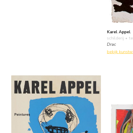
Karel Appel
schilderij
• te
Drac
bekijk kunst