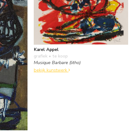
Karel Appel
grafiek
• te koop
Musique Barbare (litho)
bekijk kunstwerk