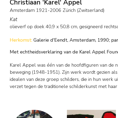
Christiaan 'Karel' Appel
Amsterdam 1921-2006 Zürich (Zwitserland)
Kat
olieverf op doek
40,9
x
50,8
cm, gesigneerd recht
Herkomst:
Galerie d'Eendt, Amsterdam, 1990; part
Met echtheidsverklaring van de Karel Appel Found
Karel Appel was één van de hoofdfiguren van de 
CoBrA-tijd schilderde Appel fabeldieren en fantasiew
beweging (1948-1951). Zijn werk wordt gezien als 
zijn schildertrant steeds heftiger, totdat lijn en kl
idealen van deze groep schilders, die in hun werk 
verzet tegen de traditionele schilderkunst met haar 