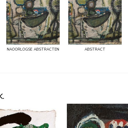
naoorlogse abstracten
abstract
K.