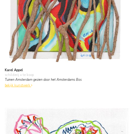
Karel Appel
schilderij
• te koop
Tuinen Amsterdam gezien door het Amsterdams Bos
bekijk kunstwerk