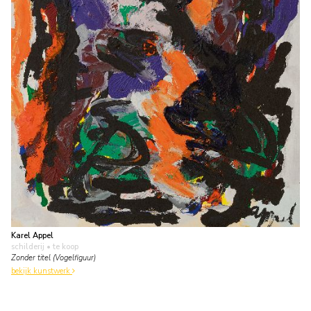
Karel Appel
schilderij
• te koop
Zonder titel (Vogelfiguur)
bekijk kunstwerk