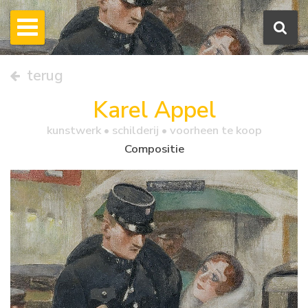
terug
Karel Appel
kunstwerk •
schilderij
• voorheen te koop
Compositie