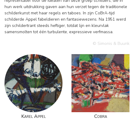
representatief voor de idealen van deze groep schilders, die in
hun werk uitdrukking gaven aan hun verzet tegen de traditionele
schilderkunst met haar regels en taboes. In zijn CoBrA-tijd
schilderde Appel fabeldieren en fantasiewezens. Na 1951 werd
zijn schildertrant steeds heftiger, totdat lijn en kleurvlak
samensmolten tot één turbulente, expressieve verfmassa.
© Simonis & Buunk
Karel Appel
Cobra