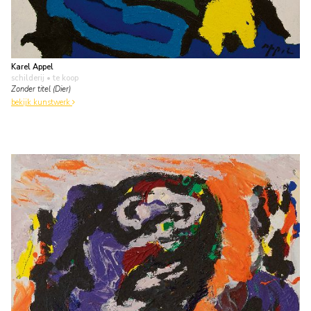
Karel Appel
schilderij
• te koop
Zonder titel (Dier)
bekijk kunstwerk