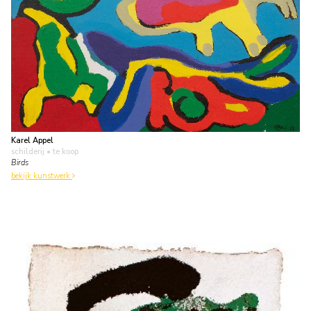
Karel Appel
schilderij
• te koop
Birds
bekijk kunstwerk