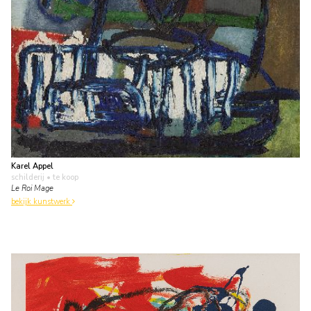
Karel Appel
schilderij
• te koop
Le Roi Mage
bekijk kunstwerk