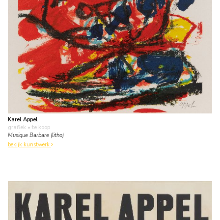
Karel Appel
grafiek
• te koop
Musique Barbare (litho)
bekijk kunstwerk