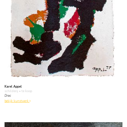
Karel Appel
schilderij
• te koop
Drac
bekijk kunstwerk