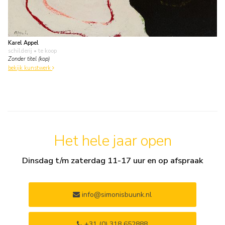
Karel Appel
schilderij
• te koop
Zonder titel (kop)
bekijk kunstwerk
Het hele jaar open
Dinsdag t/m zaterdag 11-17 uur en op afspraak
info@simonisbuunk.nl
+31 (0) 318 652888