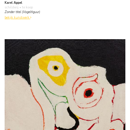
Karel Appel
schilderij
• te koop
Zonder titel (Vogelfiguur)
bekijk kunstwerk