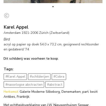
Karel Appel
Amsterdam 1921-2006 Zürich (Zwitserland)
Bird
acryl op papier op doek
54,0
x
73,2
cm, gesigneerd rechtsonder
en
gedateerd '74
Dit schilderij was voorheen te koop.
Tags:
#Karel Appel
#schilderijen
#Cobra
#naoorlogse abstracten
#abstract
Herkomst:
Galerie Moderne Silkeborg, Denemarken; part. bezit
Antibes, Frankrijk.
Met echtheidsverklaring van J.W. Nieuwenhuizen Segaar,