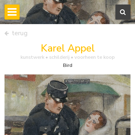
terug
Karel Appel
kunstwerk •
schilderij
• voorheen te koop
Bird