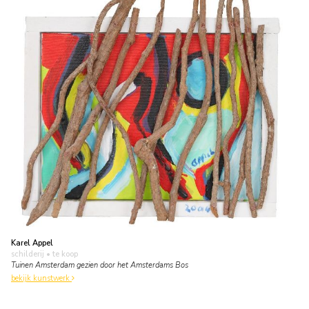
Karel Appel
schilderij
• te koop
Tuinen Amsterdam gezien door het Amsterdams Bos
bekijk kunstwerk