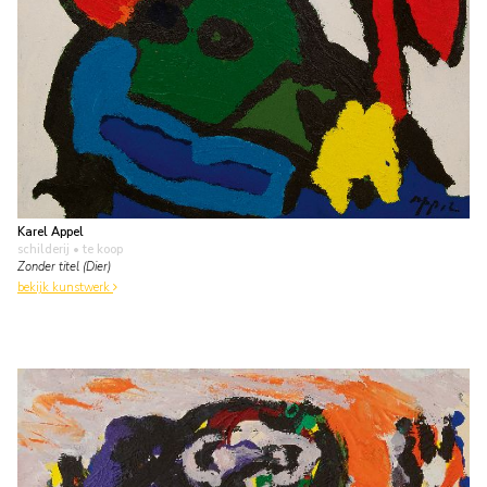
Karel Appel
schilderij
• te koop
Zonder titel (Dier)
bekijk kunstwerk