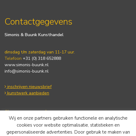
Contactgegevens
Simonis & Buunk Kunsthandel
dinsdag t/m zaterdag van 11-17 uur.
Telefoon
+31 (0) 318 652888
www.simonis-buunk.nl
info@simonis-buunk.nl
inschrijven nieuwsbrief
kunstwerk aanbieden
Algemene voorwaarden
Wij en onze partners gebruiken functionele en analytische
Privacy statement
Cookie Policy
cookies voor website optimalisatie, statistieken en
Disclaimer
gepersonaliseerde advertenties. Door gebruik te maken van