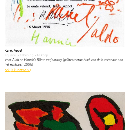
Karel Appel
aquarel • tekening
• te koop
Voor Aldo en Hannie's 80ste verjaardag (geïllustreerde brief van de kunstenaar aan
het echtpaar, 1998)
bekijk kunstwerk