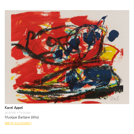
Karel Appel
grafiek
• te koop
Musique Barbare (litho)
bekijk kunstwerk