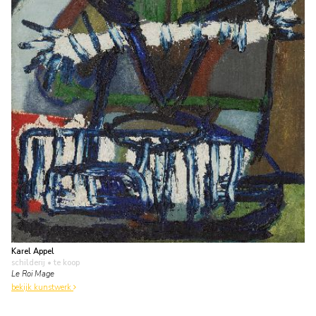
Karel Appel
schilderij
• te koop
Le Roi Mage
bekijk kunstwerk