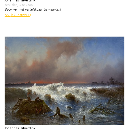
Johannes Hilverdink
schilderij
• te koop
Bosvijver met verliefd paar bij maanlicht
bekijk kunstwerk
Johannes Hilverdink