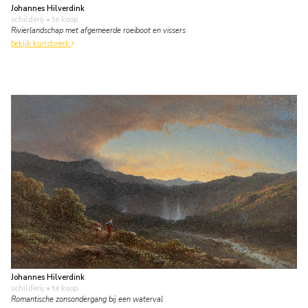
Johannes Hilverdink
schilderij
• te koop
Rivierlandschap met afgemeerde roeiboot en vissers
bekijk kunstwerk
Johannes Hilverdink
schilderij
• te koop
Romantische zonsondergang bij een waterval