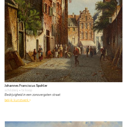
Johannes Franciscus Spohler
schilderij
• te koop
Bedrijvigheid in een zonovergoten straat
bekijk kunstwerk