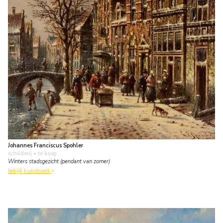
Johannes Franciscus Spohler
schilderij
• te koop
Winters stadsgezicht (pendant van zomer)
bekijk kunstwerk