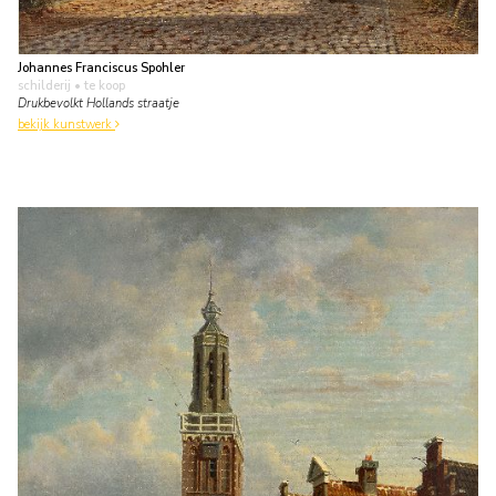
Johannes Franciscus Spohler
schilderij
• te koop
Drukbevolkt Hollands straatje
bekijk kunstwerk