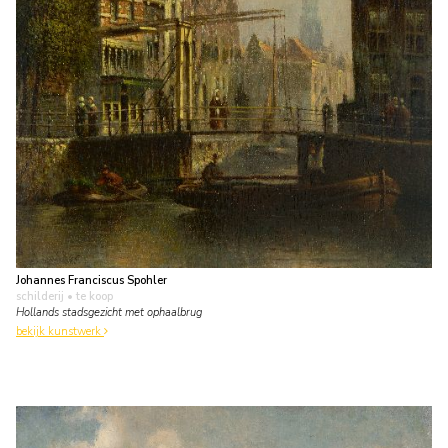
Johannes Franciscus Spohler
schilderij
• te koop
Hollands stadsgezicht met ophaalbrug
bekijk kunstwerk