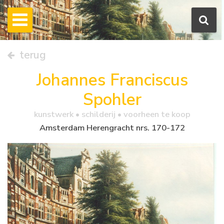
terug
Johannes Franciscus
Spohler
kunstwerk •
schilderij
• voorheen te koop
Amsterdam Herengracht nrs. 170-172