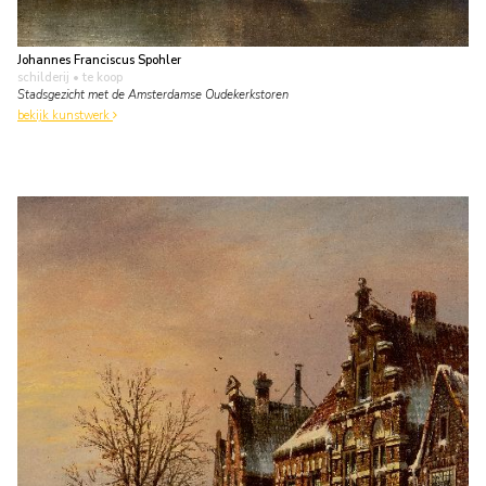
Johannes Franciscus Spohler
schilderij
• te koop
Stadsgezicht met de Amsterdamse Oudekerkstoren
bekijk kunstwerk