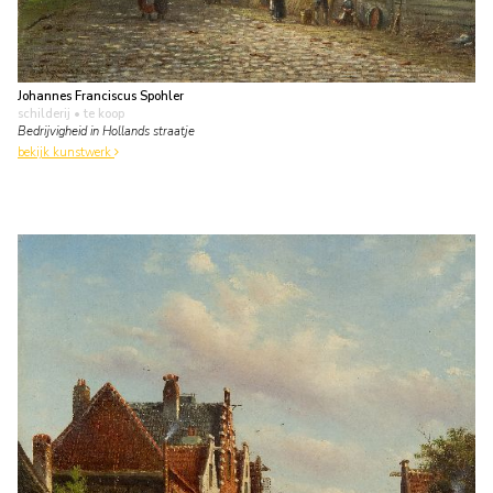
Johannes Franciscus Spohler
schilderij
• te koop
Bedrijvigheid in Hollands straatje
bekijk kunstwerk