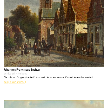
Johannes Franciscus Spohler
schilderij
• te koop
Gezicht op Lingerzijde te Edam met de toren van de Onze-Lieve-Vrouwekerk
bekijk kunstwerk