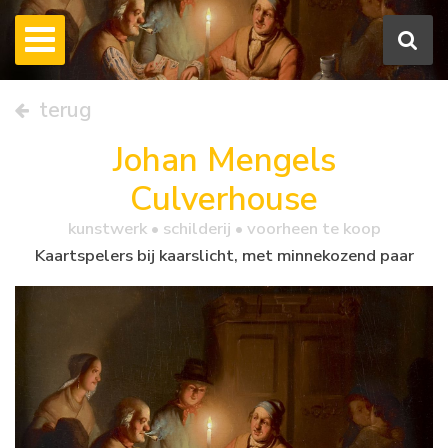
terug
Johan Mengels
Culverhouse
kunstwerk •
schilderij
• voorheen te koop
Kaartspelers bij kaarslicht, met minnekozend paar