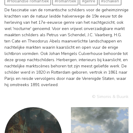
#Hollandse romantiek
#romantiek
#genre
#schaken
De fascinatie van de romantische schilders voor de geheimzinnige
krachten van de natuur leidde halverwege de 19e eeuw tot de
herleving van het 17e-eeuwse genre van het nachtgezicht, ook
wel 'nocturne' genoemd. Voor een vrijwel onverzadigbare markt
maakten schilders als Petrus van Schendel, J.C. Vaarberg, H.G.
ten Cate en Theodorus Abels maanverlichte landschappen en
nachtelijke markten waarin kaarslicht en open vuur de enige
lichtbron vormden. Ook Johan Mengels Culverhouse behoorde tot
deze groep nachtschilders. Herbergen, interieurs bij kaarslicht, en
nachtelijke marktscènes behoren tot zijn meest geliefde werk. De
schilder werd in 1820 in Rotterdam geboren, vertrok in 1861 naar
Parijs en reisde vervolgens door naar de Verenigde Staten, waar
hij omstreeks 1891 overleed.
© Simonis & Buunk