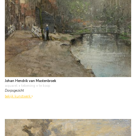
Johan Hendrik van Mastenbroek
aquarel • tekening
• te koop
Dorpsgezicht
bekijk kunstwerk