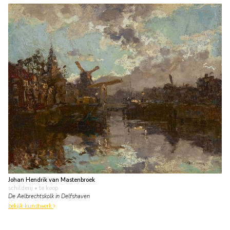
Johan Hendrik van Mastenbroek
schilderij
• te koop
De Aelbrechtskolk in Delfshaven
bekijk kunstwerk