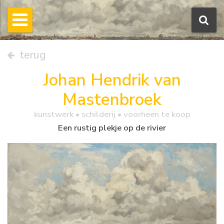
terug
Johan Hendrik van
Mastenbroek
kunstwerk •
schilderij
• voorheen te koop
Een rustig plekje op de rivier