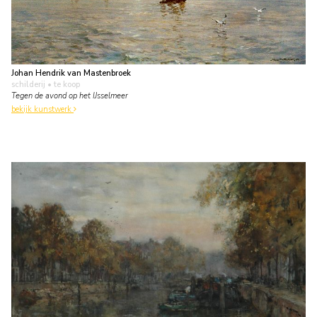
Johan Hendrik van Mastenbroek
schilderij
• te koop
Tegen de avond op het IJsselmeer
bekijk kunstwerk