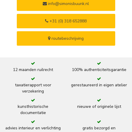
info@simonisbuunk.nl
+31 (0) 318 652888
routebeschrijving
12 maanden ruilrecht
100% authenticiteitsgarantie
taxatierapport voor
gerestaureerd in eigen atelier
verzekering
kunsthistorische
nieuwe of originele lijst
documentatie
advies interieur en verlichting
gratis bezorgd en