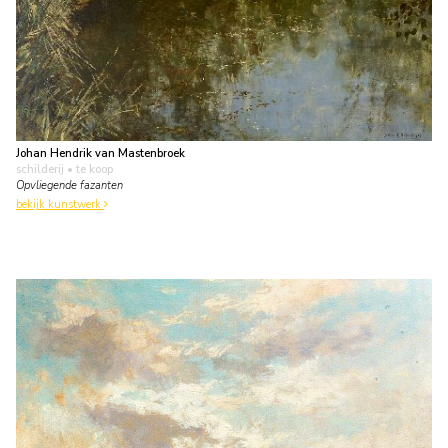
Johan Hendrik van Mastenbroek
schilderij
• te koop
Opvliegende fazanten
bekijk kunstwerk