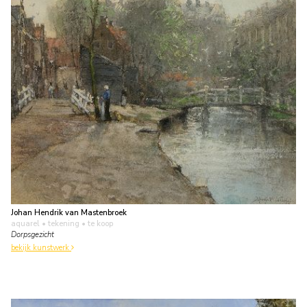
Johan Hendrik van Mastenbroek
aquarel • tekening
• te koop
Dorpsgezicht
bekijk kunstwerk