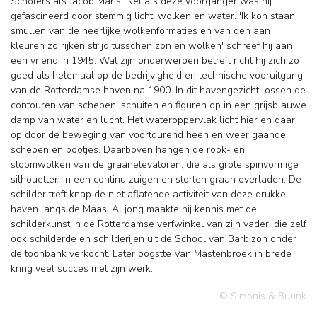
Scholers als Jacob Maris. Net als deze voorganger was hij
gefascineerd door stemmig licht, wolken en water. 'Ik kon staan
smullen van de heerlijke wolkenformaties en van den aan
kleuren zo rijken strijd tusschen zon en wolken' schreef hij aan
een vriend in 1945. Wat zijn onderwerpen betreft richt hij zich zo
goed als helemaal op de bedrijvigheid en technische vooruitgang
van de Rotterdamse haven na 1900. In dit havengezicht lossen de
contouren van schepen, schuiten en figuren op in een grijsblauwe
damp van water en lucht. Het wateroppervlak licht hier en daar
op door de beweging van voortdurend heen en weer gaande
schepen en bootjes. Daarboven hangen de rook- en
stoomwolken van de graanelevatoren, die als grote spinvormige
silhouetten in een continu zuigen en storten graan overladen. De
schilder treft knap de niet aflatende activiteit van deze drukke
haven langs de Maas. Al jong maakte hij kennis met de
schilderkunst in de Rotterdamse verfwinkel van zijn vader, die zelf
ook schilderde en schilderijen uit de School van Barbizon onder
de toonbank verkocht. Later oogstte Van Mastenbroek in brede
kring veel succes met zijn werk.
© Simonis & Buunk