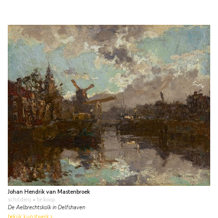
Johan Hendrik van Mastenbroek
schilderij
• te koop
De Aelbrechtskolk in Delfshaven
bekijk kunstwerk