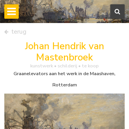
terug
Johan Hendrik van
Mastenbroek
kunstwerk •
schilderij
• te koop
Graanelevators aan het werk in de Maashaven,
Rotterdam