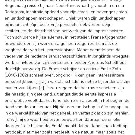
Regelmatig reisde hij naar Nederland waar hij, vooral in en om
Rotterdam, inspiratie opdeed voor zijn stads- en havengezichten
en landschappen met schepen. Uniek waren zijn landschappen
bij maanlicht. Zijn losse, vrije penseelstreek verleent zijn
schilderijen de directheid van het werk van de impressionisten.
Toch schilderde hij ze allemaal in het atelier. Franse tijdgenoten
bewonderden zijn werk en algemeen zagen ze hem als de
wegbereider van het impressionisme. Manet noemde hem de
vader van de moderne landschapschilders. In Jongkinds vroegste
werk is invloed van zijn eerste leermeester Andreas Schelfhout
duidelijk aanwezig. De Franse schrijver en criticus Emile Zola
(1840-1902) schreef over Jongkind: 'Ik ken geen interessantere
persoonlijkheid. […] Zijn vak als schilder is net zo bijzonder als zijn
manier van kijken […] Je zou zeggen dat het ruwe schetsen zijn
die haastig zijn getekend, uit angst dat de eerste impressie
ontsnapt. Je voelt dat het fenomeen zich afspeelt in het oog en de
hand van de kunstenaar. Hij ziet een landschap in één oogopslag,
in de werkelijkheid van het geheel, en vertaalt dat op zijn manier.
Terwijl hij de waarheid ervan bewaart en daaraan de emotie
doorgeeft die hij voelde. En dát maakt dat het landschap leeft op
het doek, niet meer zoals het leeft in de natuur, maar zoals het