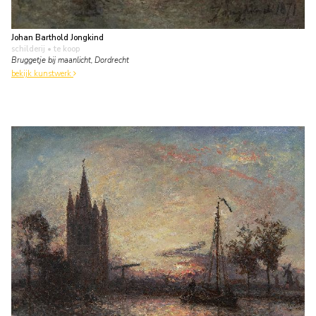
Johan Barthold Jongkind
schilderij
• te koop
Bruggetje bij maanlicht, Dordrecht
bekijk kunstwerk