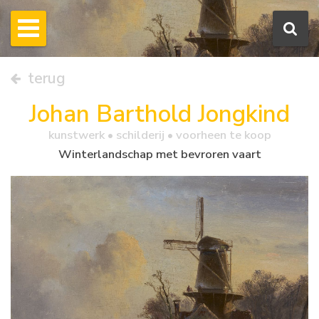
terug
Johan Barthold Jongkind
kunstwerk •
schilderij
• voorheen te koop
Winterlandschap met bevroren vaart