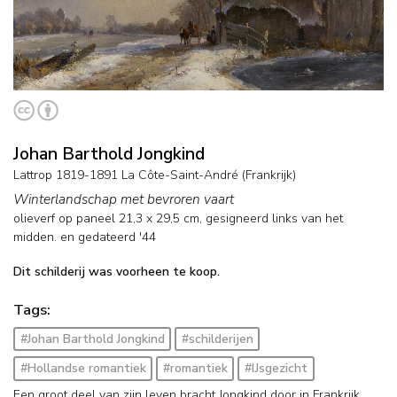
Johan Barthold Jongkind
Lattrop 1819-1891 La Côte-Saint-André (Frankrijk)
Winterlandschap met bevroren vaart
olieverf op paneel
21,3
x
29,5
cm, gesigneerd links van het
midden. en
gedateerd '44
Dit schilderij was voorheen te koop.
Tags:
#Johan Barthold Jongkind
#schilderijen
#Hollandse romantiek
#romantiek
#IJsgezicht
Een groot deel van zijn leven bracht Jongkind door in Frankrijk.