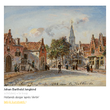
Johan Barthold Jongkind
schilderij
• te koop
Hollands dorpje 'après Vertin'
bekijk kunstwerk