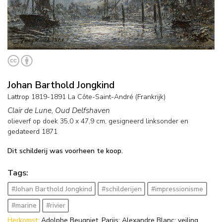
Johan Barthold Jongkind
Lattrop 1819-1891 La Côte-Saint-André (Frankrijk)
Clair de Lune, Oud Delfshaven
olieverf op doek
35,0
x
47,9
cm, gesigneerd linksonder en
gedateerd 1871
Dit schilderij was voorheen te koop.
Tags:
#Johan Barthold Jongkind
#schilderijen
#impressionisme
#marine
#rivier
Herkomst:
Adolphe Beugniet, Parijs; Alexandre Blanc; veiling