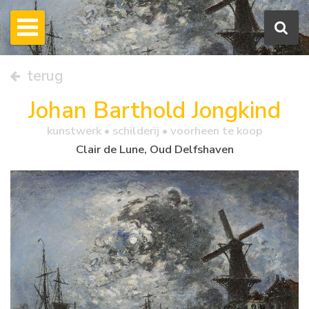
terug
Johan Barthold Jongkind
kunstwerk •
schilderij
• voorheen te koop
Clair de Lune, Oud Delfshaven