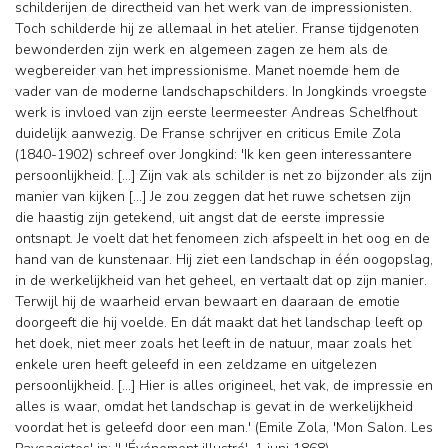
schilderijen de directheid van het werk van de impressionisten.
Toch schilderde hij ze allemaal in het atelier. Franse tijdgenoten
bewonderden zijn werk en algemeen zagen ze hem als de
wegbereider van het impressionisme. Manet noemde hem de
vader van de moderne landschapschilders. In Jongkinds vroegste
werk is invloed van zijn eerste leermeester Andreas Schelfhout
duidelijk aanwezig. De Franse schrijver en criticus Emile Zola
(1840-1902) schreef over Jongkind: 'Ik ken geen interessantere
persoonlijkheid. […] Zijn vak als schilder is net zo bijzonder als zijn
manier van kijken […] Je zou zeggen dat het ruwe schetsen zijn
die haastig zijn getekend, uit angst dat de eerste impressie
ontsnapt. Je voelt dat het fenomeen zich afspeelt in het oog en de
hand van de kunstenaar. Hij ziet een landschap in één oogopslag,
in de werkelijkheid van het geheel, en vertaalt dat op zijn manier.
Terwijl hij de waarheid ervan bewaart en daaraan de emotie
doorgeeft die hij voelde. En dát maakt dat het landschap leeft op
het doek, niet meer zoals het leeft in de natuur, maar zoals het
enkele uren heeft geleefd in een zeldzame en uitgelezen
persoonlijkheid. […] Hier is alles origineel, het vak, de impressie en
alles is waar, omdat het landschap is gevat in de werkelijkheid
voordat het is geleefd door een man.' (Emile Zola, 'Mon Salon. Les