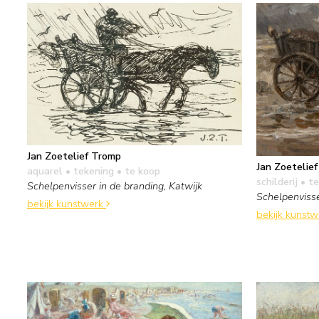
Jan Zoetelief Tromp
Jan Zoetelie
aquarel • tekening
• te koop
schilderij
• te
Schelpenvisser in de branding, Katwijk
Schelpenvisse
bekijk kunstwerk
bekijk kunst