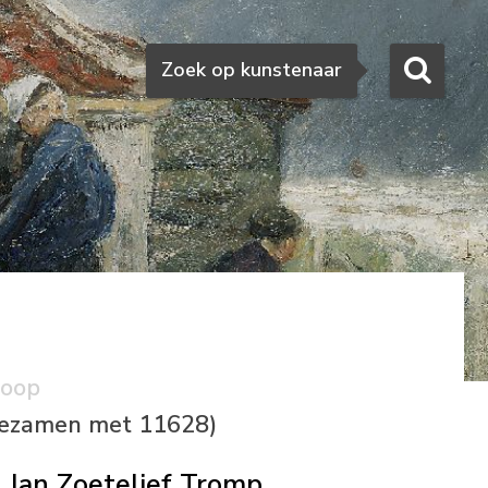
Zoeken
Zoek op kunstenaar
koop
n tezamen met 11628)
Jan Zoetelief Tromp