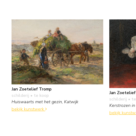
Jan Zoetelief Tromp
Jan Zoetelie
schilderij
• te koop
schilderij
• te
Huiswaarts met het gezin, Katwijk
Kerstrozen in
bekijk kunstwerk
bekijk kunst