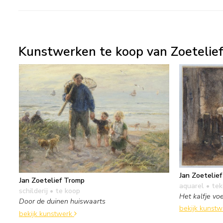
Kunstwerken te koop van Zoetelief
Jan Zoetelie
Jan Zoetelief Tromp
aquarel • te
schilderij
• te koop
Het kalfje vo
Door de duinen huiswaarts
bekijk kunst
bekijk kunstwerk