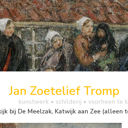
Jan Zoetelief Tromp
kunstwerk •
schilderij
• voorheen te 
kijk bij De Meelzak, Katwijk aan Zee (allee