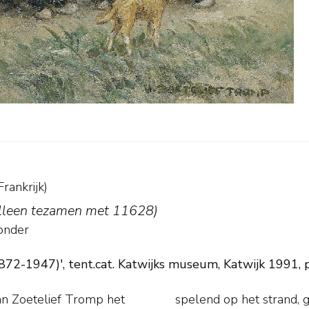
rankrijk)
(alleen tezamen met 11628)
onder
1872-1947)', tent.cat. Katwijks museum, Katwijk 1991, pa
an Zoetelief Tromp het
end uit de duinen. Deze