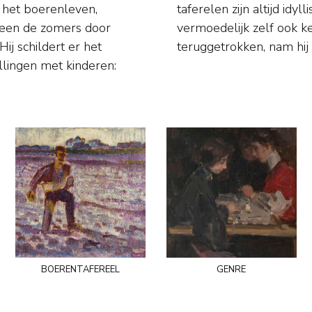
9 het boerenleven,
iegeluk uit dat hij
alleen de zomers door
of was en enigszins
ij schildert er het
teruggetrokken, nam hij
llingen met kinderen:
boerentafereel
genre