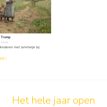
f Tromp
 koop
inderen met lammetje bij
werk
Het hele jaar open