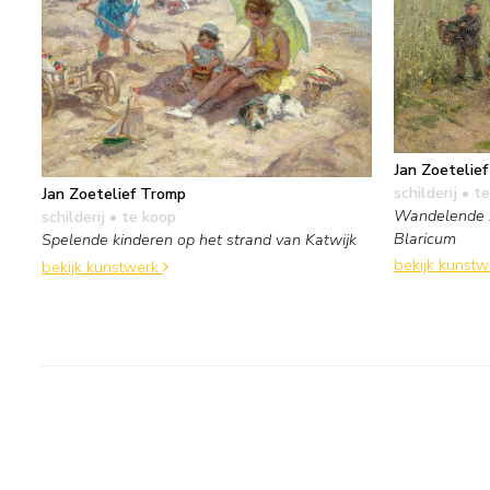
Jan Zoetelie
schilderij
• te
Jan Zoetelief Tromp
Wandelende k
schilderij
• te koop
Blaricum
Spelende kinderen op het strand van Katwijk
bekijk kunst
bekijk kunstwerk