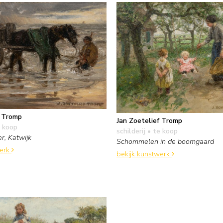
f Tromp
Jan Zoetelief Tromp
 koop
schilderij
• te koop
r, Katwijk
Schommelen in de boomgaard
werk
bekijk kunstwerk