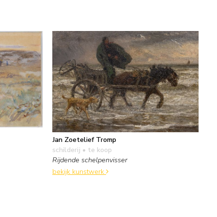
Jan Zoetelief Tromp
schilderij
• te koop
Rijdende schelpenvisser
bekijk kunstwerk