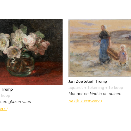
Jan Zoetelief Tromp
aquarel • tekening
• te koop
f Tromp
Moeder en kind in de duinen
 koop
bekijk kunstwerk
 een glazen vaas
werk