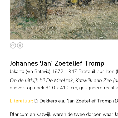
Johannes 'Jan' Zoetelief Tromp
Jakarta (v/h Batavia) 1872-1947 Breteuil-sur-Iton (F
Op de uitkijk bij De Meelzak, Katwijk aan Zee 
olieverf op doek
31,0
x
41,0
cm, gesigneerd rechts
Literatuur:
D. Dekkers e.a., 'Jan Zoetelief Tromp (
Blaricum en Katwijk waren de twee dorpen waar J
spelend op het strand, geitjes hoedend of terugker