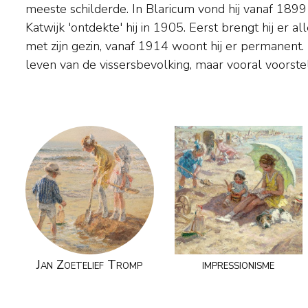
meeste schilderde. In Blaricum vond hij vanaf 189
taferelen zijn altijd idyllisch en stralen het famil
Katwijk 'ontdekte' hij in 1905. Eerst brengt hij er 
vermoedelijk zelf ook kende. Omdat de schilder do
met zijn gezin, vanaf 1914 woont hij er permanent. H
leven van de vissersbevolking, maar vooral voorste
Jan Zoetelief Tromp
impressionisme