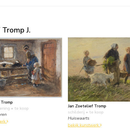
 Tromp J.
f Tromp
Jan Zoetelief Tromp
kening
• te koop
schilderij
• te koop
eren
Huiswaarts
werk
bekijk kunstwerk