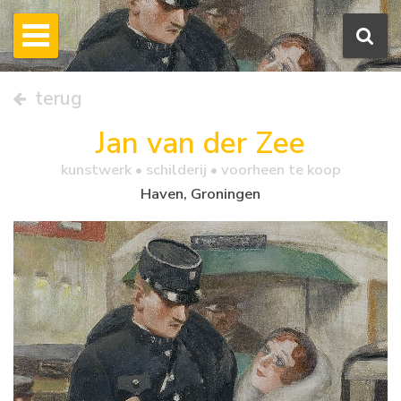
terug
Jan van der Zee
kunstwerk •
schilderij
• voorheen te koop
Haven, Groningen