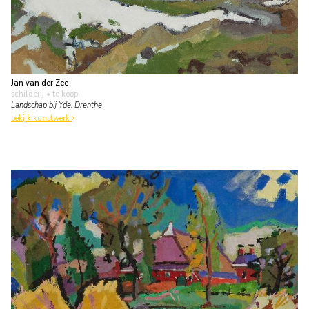
Jan van der Zee
schilderij
• te koop
Landschap bij Yde, Drenthe
bekijk kunstwerk